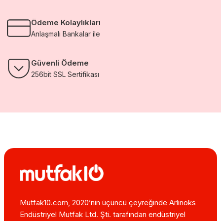
Ödeme Kolaylıkları
Anlaşmalı Bankalar ile
Güvenli Ödeme
256bit SSL Sertifikası
Mutfak10.com, 2020’nin üçüncü çeyreğinde Arlinoks
Endüstriyel Mutfak Ltd. Şti. tarafından endüstriyel