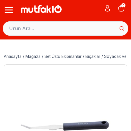
Skip
0
to
content
Anasayfa
/
Mağaza
/
Set Üstü Ekipmanlar
/
Bıçaklar
/
Soyacak ve O