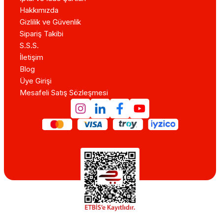
Hakkımızda
Gizlilik ve Güvenlik
Sipariş Takibi
S.S.S.
İletişim
Blog
Üye Girişi
Mesafeli Satış Sözleşmesi