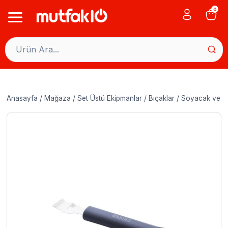
Skip
0
to
content
Anasayfa
/
Mağaza
/
Set Üstü Ekipmanlar
/
Bıçaklar
/
Soyacak ve O