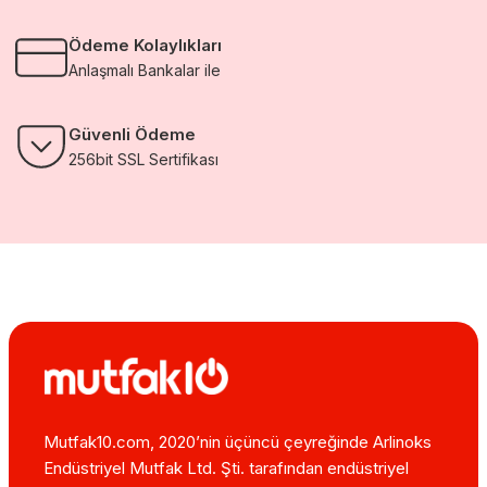
Ödeme Kolaylıkları
Anlaşmalı Bankalar ile
Güvenli Ödeme
256bit SSL Sertifikası
Mutfak10.com, 2020’nin üçüncü çeyreğinde Arlinoks
Endüstriyel Mutfak Ltd. Şti. tarafından endüstriyel