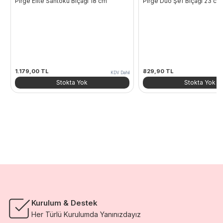
Pirge Elite Santoku Bıçağı 18 cm
Pirge Duo Şef Bıçağı 23 cm
1.179,00
TL
829,90
TL
KDV Dahil
Stokta Yok
Stokta Yok
Kurulum & Destek
Her Türlü Kurulumda Yanınızdayız