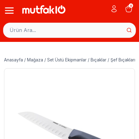
Skip
0
to
content
Anasayfa
/
Mağaza
/
Set Üstü Ekipmanlar
/
Bıçaklar
/
Şef Bıçakları
/