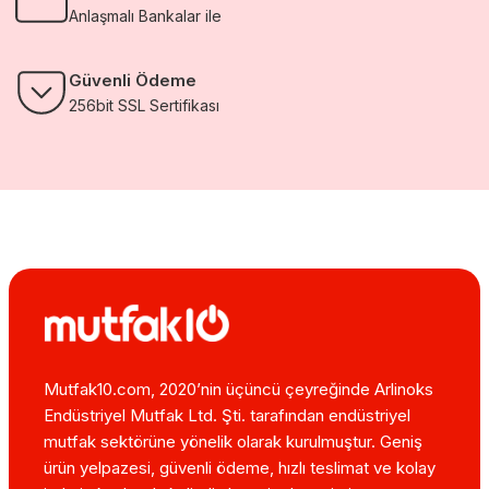
Anlaşmalı Bankalar ile
Güvenli Ödeme
256bit SSL Sertifikası
Mutfak10.com, 2020’nin üçüncü çeyreğinde Arlinoks
Endüstriyel Mutfak Ltd. Şti. tarafından endüstriyel
mutfak sektörüne yönelik olarak kurulmuştur. Geniş
ürün yelpazesi, güvenli ödeme, hızlı teslimat ve kolay