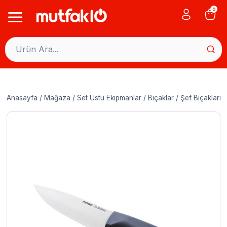
Skip
0
to
content
Anasayfa
/
Mağaza
/
Set Üstü Ekipmanlar
/
Bıçaklar
/
Şef Bıçakları
/