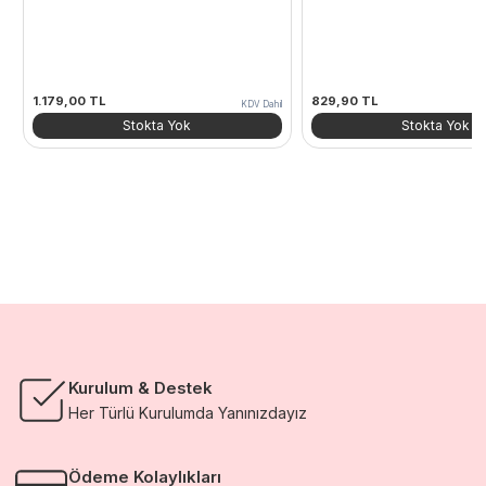
1.179,00
TL
829,90
TL
KDV Dahil
Stokta Yok
Stokta Yok
Kurulum & Destek
Her Türlü Kurulumda Yanınızdayız
Ödeme Kolaylıkları