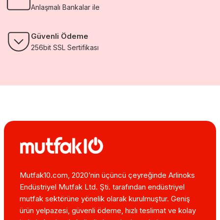
Anlaşmalı Bankalar ile
Güvenli Ödeme
256bit SSL Sertifikası
Mutfak10.com, 2020’nin üçüncü çeyreğinde Arlinoks
Endüstriyel Mutfak Ltd. Şti. tarafından endüstriyel
mutfak sektörüne yönelik olarak kurulmuştur. Geniş
ürün yelpazesi, güvenli ödeme, hızlı teslimat ve kolay