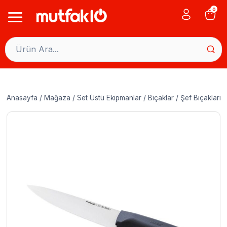
Skip
0
to
content
Anasayfa
/
Mağaza
/
Set Üstü Ekipmanlar
/
Bıçaklar
/
Şef Bıçakları
/