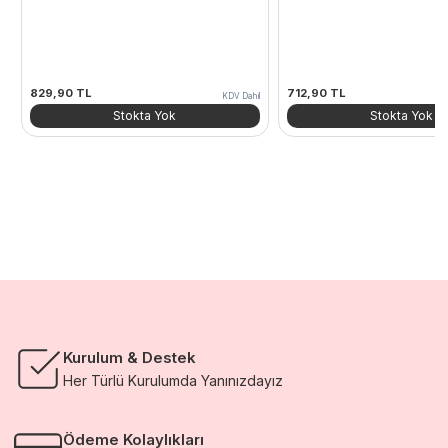
829,90
TL
712,90
TL
KDV Dahil
Stokta Yok
Stokta Yok
Kurulum & Destek
Her Türlü Kurulumda Yanınızdayız
Ödeme Kolaylıkları