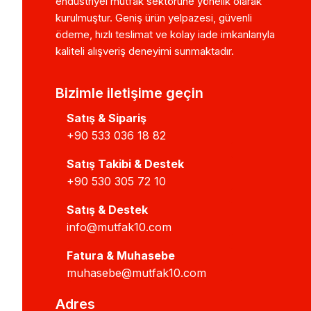
endüstriyel mutfak sektörüne yönelik olarak
kurulmuştur. Geniş ürün yelpazesi, güvenli
ödeme, hızlı teslimat ve kolay iade imkanlarıyla
kaliteli alışveriş deneyimi sunmaktadır.
Bizimle iletişime geçin
Satış & Sipariş
+90 533 036 18 82
Satış Takibi & Destek
+90 530 305 72 10
Satış & Destek
info@mutfak10.com
Fatura & Muhasebe
muhasebe@mutfak10.com
Adres