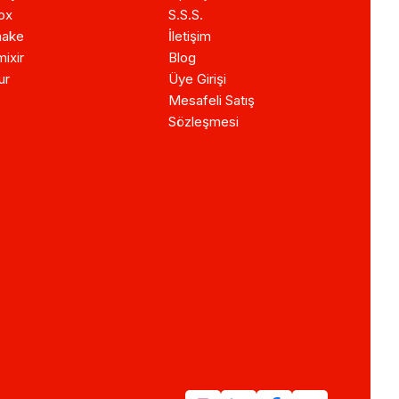
ox
S.S.S.
ake
İletişim
ixir
Blog
ur
Üye Girişi
Mesafeli Satış
Sözleşmesi