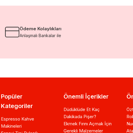
Ödeme Kolaylıkları
Anlaşmalı Bankalar ile
Popüler
Önemli İçerikler
Ön
Kategoriler
Düdüklüde Et Kaç
Özt
Dakikada Pişer?
Ro
Espresso Kahve
Ekmek Fırını Açmak İçin
Nuo
Makineleri
Gerekli Malzemeler
Ata