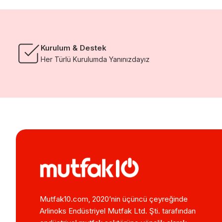
Kurulum & Destek
Her Türlü Kurulumda Yanınızdayız
Mutfak10.com, 2020’nin üçüncü çeyreğinde
Arlinoks Endüstriyel Mutfak Ltd. Şti. tarafından