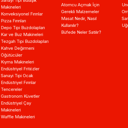
Sanayi Tipi Bulaşık
Atomcu Açmak İçin
Un
Makineleri
Gerekli Malzemeler
Om
Konveksiyonel Fırınlar
Masat Nedir, Nasıl
Sam
Pizza Fırınları
Kullanılır?
Uğ
Depo Tipi Buzdolapları
Büfede Neler Satılır?
Kar ve Buz Makineleri
Tezgah Tipi Buzdolapları
Kahve Değirmeni
Öğütücüler
Kıyma Makineleri
Endüstriyel Fritözler
Sanayi Tipi Ocak
Endüstriyel Fırınlar
Tencereler
Gastronom Küvetler
Endüstriyel Çay
Makineleri
Waffle Makineleri