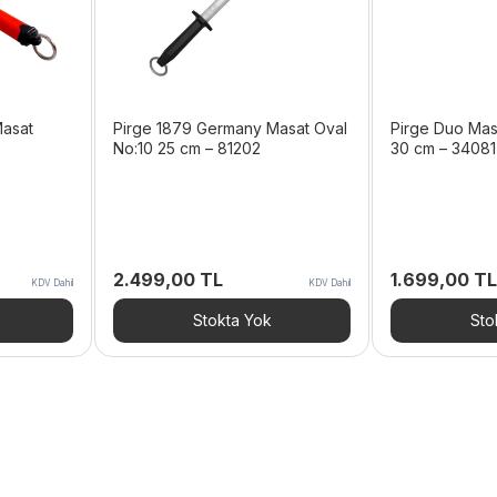
Masat
Pirge 1879 Germany Masat Oval
Pirge Duo Masa
No:10 25 cm – 81202
30 cm – 34081
2.499,00
TL
1.699,00
TL
KDV Dahil
KDV Dahil
Stokta Yok
Sto