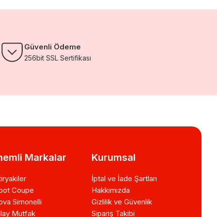
Güvenli Ödeme
256bit SSL Sertifikası
emli Markalar
Kurumsal
iryakiler
İptal ve İade Şartları
bot Coupe
Hakkımızda
va Simonelli
Gizlilik ve Güvenlik
lay Mutfak
Sipariş Takibi