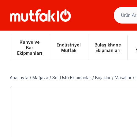
Skip
to
content
Kahve ve
Endüstriyel
Bulaşıkhane
Bar
Mutfak
Ekipmanları
Ekipmanları
Anasayfa
/
Mağaza
/
Set Üstü Ekipmanlar
/
Bıçaklar
/
Masatlar
/