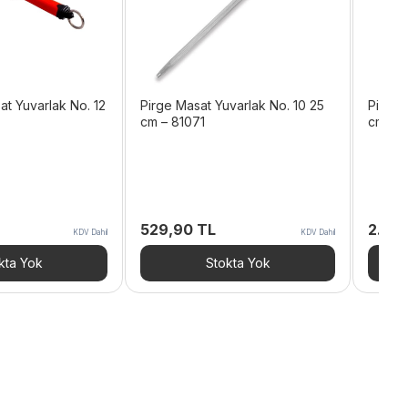
t Yuvarlak No. 12
Pirge Masat Yuvarlak No. 10 25
Pirge 
cm – 81071
cm – 
529,90
TL
2.15
KDV Dahil
KDV Dahil
kta Yok
Stokta Yok