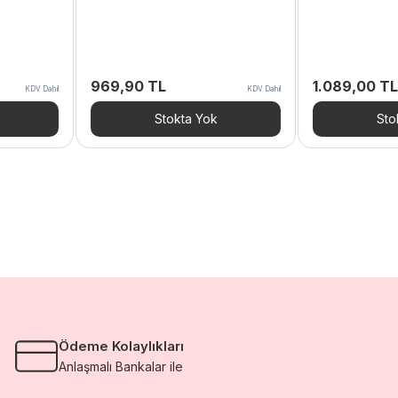
969,90
TL
1.089,00
TL
KDV Dahil
KDV Dahil
Stokta Yok
Sto
Ödeme Kolaylıkları
Anlaşmalı Bankalar ile