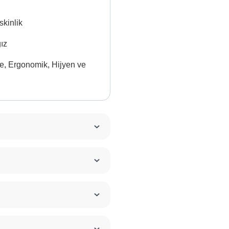
kinlik
ğız
e, Ergonomik, Hijyen ve