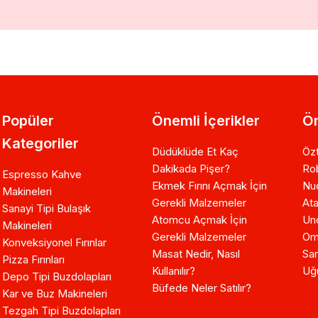
Popüler
Önemli İçerikler
Ön
Kategoriler
Düdüklüde Et Kaç
Özt
Dakikada Pişer?
Ro
Espresso Kahve
Ekmek Fırını Açmak İçin
Nuo
Makineleri
Gerekli Malzemeler
Ata
Sanayi Tipi Bulaşık
Atomcu Açmak İçin
Un
Makineleri
Gerekli Malzemeler
Om
Konveksiyonel Fırınlar
Masat Nedir, Nasıl
Sam
Pizza Fırınları
Kullanılır?
Uğ
Depo Tipi Buzdolapları
Büfede Neler Satılır?
Kar ve Buz Makineleri
Tezgah Tipi Buzdolapları