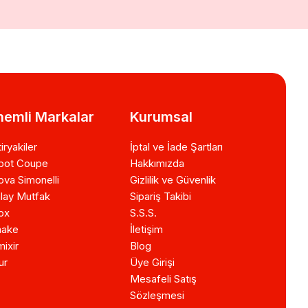
emli Markalar
Kurumsal
iryakiler
İptal ve İade Şartları
bot Coupe
Hakkımızda
va Simonelli
Gizlilik ve Güvenlik
lay Mutfak
Sipariş Takibi
ox
S.S.S.
ake
İletişim
ixir
Blog
ur
Üye Girişi
Mesafeli Satış
Sözleşmesi