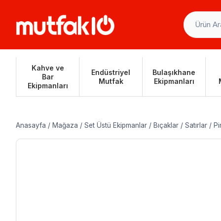
Skip
to
content
Kahve ve
Endüstriyel
Bulaşıkhane
Bar
Mutfak
Ekipmanları
Ekipmanları
Anasayfa
/
Mağaza
/
Set Üstü Ekipmanlar
/
Bıçaklar
/
Satırlar
/
Pi