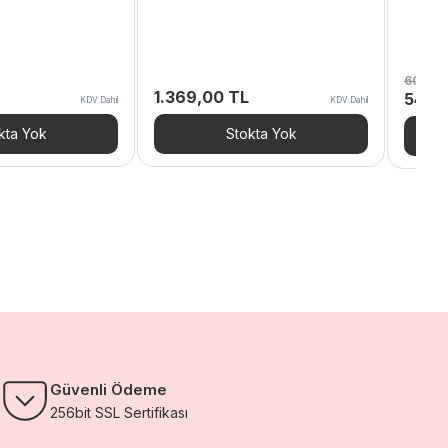
607,2
1.369,00
TL
Orijina
546,
KDV Dahil
KDV Dahil
fiyat:
607,2
kta Yok
Stokta Yok
Güvenli Ödeme
256bit SSL Sertifikası