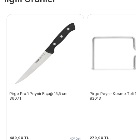
Pirge Profi Peynir Bıçağı 15,5 cm –
Pirge Peynir Kesme Teli 16,
36071
82013
489,90
TL
279,90
TL
KDV Dahil