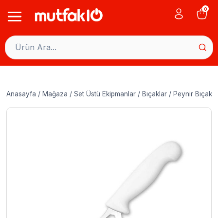
Skip
0
to
content
Anasayfa
/
Mağaza
/
Set Üstü Ekipmanlar
/
Bıçaklar
/
Peynir Bıçakla