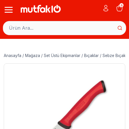
Skip
0
to
content
Anasayfa
/
Mağaza
/
Set Üstü Ekipmanlar
/
Bıçaklar
/
Sebze Bıçakla