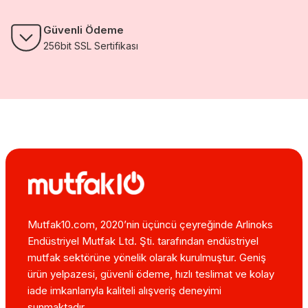
Güvenli Ödeme
256bit SSL Sertifikası
Mutfak10.com, 2020’nin üçüncü çeyreğinde Arlinoks
Endüstriyel Mutfak Ltd. Şti. tarafından endüstriyel
mutfak sektörüne yönelik olarak kurulmuştur. Geniş
ürün yelpazesi, güvenli ödeme, hızlı teslimat ve kolay
iade imkanlarıyla kaliteli alışveriş deneyimi
sunmaktadır.