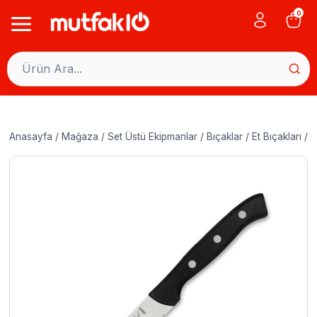
Skip
0
to
content
Anasayfa
/
Mağaza
/
Set Üstü Ekipmanlar
/
Bıçaklar
/
Et Bıçakları
/
P