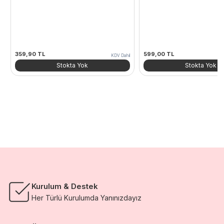
359,90
TL
599,00
TL
KDV Dahil
Stokta Yok
Stokta Yok
Kurulum & Destek
Her Türlü Kurulumda Yanınızdayız