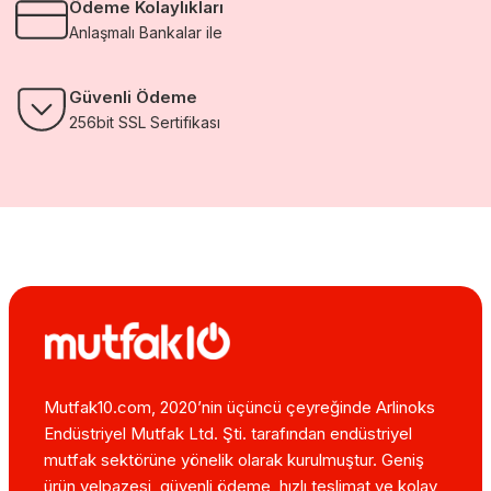
Ödeme Kolaylıkları
Anlaşmalı Bankalar ile
Güvenli Ödeme
256bit SSL Sertifikası
Mutfak10.com, 2020’nin üçüncü çeyreğinde Arlinoks
Endüstriyel Mutfak Ltd. Şti. tarafından endüstriyel
mutfak sektörüne yönelik olarak kurulmuştur. Geniş
ürün yelpazesi, güvenli ödeme, hızlı teslimat ve kolay