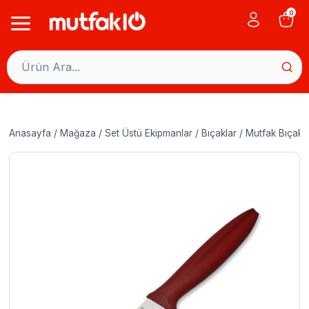
Skip
0
to
content
Anasayfa
/
Mağaza
/
Set Üstü Ekipmanlar
/
Bıçaklar
/
Mutfak Bıçakla