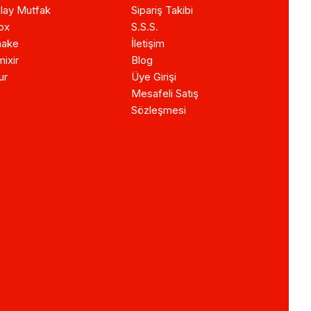
lay Mutfak
Sipariş Takibi
ox
S.S.S.
ake
İletişim
ixir
Blog
ur
Üye Girişi
Mesafeli Satış
Sözleşmesi