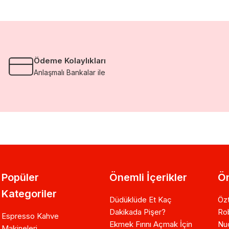
Ödeme Kolaylıkları
Anlaşmalı Bankalar ile
Popüler
Önemli İçerikler
Ön
Kategoriler
Düdüklüde Et Kaç
Özt
Dakikada Pişer?
Ro
Espresso Kahve
Ekmek Fırını Açmak İçin
Nuo
Makineleri