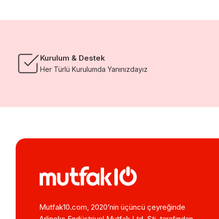
Kurulum & Destek
Her Türlü Kurulumda Yanınızdayız
Mutfak10.com, 2020’nin üçüncü çeyreğinde
Arlinoks Endüstriyel Mutfak Ltd. Şti. tarafından