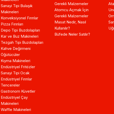
Gerekli Malzemeler
Ata
Sanayi Tipi Bulaşık
Atomcu Açmak İçin
Un
Makineleri
Gerekli Malzemeler
Om
Konveksiyonel Fırınlar
Masat Nedir, Nasıl
Sam
Pizza Fırınları
Kullanılır?
Uğ
Depo Tipi Buzdolapları
Büfede Neler Satılır?
Kar ve Buz Makineleri
Tezgah Tipi Buzdolapları
Kahve Değirmeni
Öğütücüler
Kıyma Makineleri
Endüstriyel Fritözler
Sanayi Tipi Ocak
Endüstriyel Fırınlar
Tencereler
Gastronom Küvetler
Endüstriyel Çay
Makineleri
Waffle Makineleri