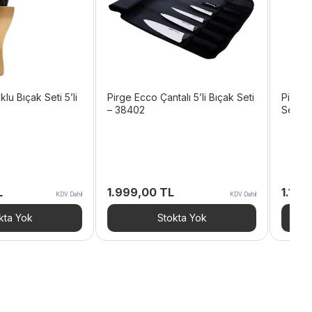
lu Bıçak Seti 5’li
Pirge Ecco Çantalı 5’li Bıçak Seti
Pirge 
– 38402
Seti 3
L
1.999,00
TL
1.129
KDV Dahil
KDV Dahil
kta Yok
Stokta Yok