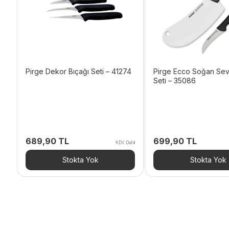
Pirge Dekor Bıçağı Seti – 41274
Pirge Ecco Soğan Sev
Seti – 35086
689,90
TL
699,90
TL
KDV Dahil
Stokta Yok
Stokta Yok