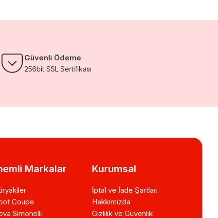
Güvenli Ödeme
256bit SSL Sertifikası
emli Markalar
Kurumsal
iryakiler
İptal ve İade Şartları
bot Coupe
Hakkımızda
va Simonelli
Gizlilik ve Güvenlik