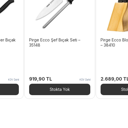
er Bıçak
Pirge Ecco Şef Bıçak Seti –
Pirge Ecco Blok
35148
– 38410
919,90
TL
2.689,00
T
KDV Dahil
KDV Dahil
Stokta Yok
Sto