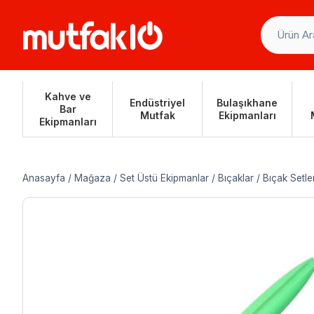
Skip
to
content
Kahve ve
Endüstriyel
Bulaşıkhane
Bar
Mutfak
Ekipmanları
Ekipmanları
Anasayfa
/
Mağaza
/
Set Üstü Ekipmanlar
/
Bıçaklar
/
Bıçak Setler