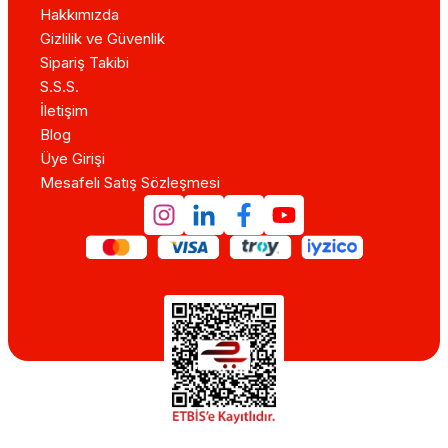
Hakkımızda
Gizlilik ve Güvenlik
Sipariş Takibi
S.S.S.
İletişim
Blog
Üye Girişi
Mesafeli Satış Sözleşmesi