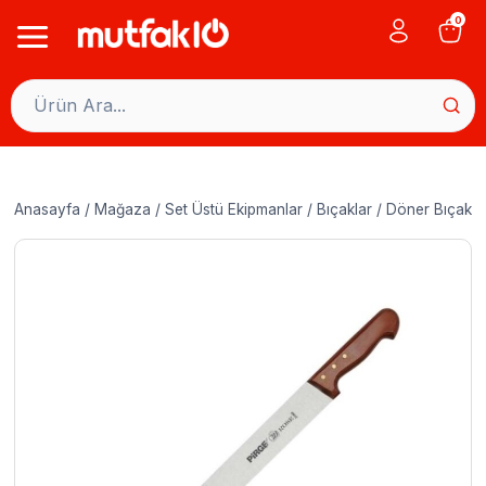
Skip
0
to
content
Anasayfa
/
Mağaza
/
Set Üstü Ekipmanlar
/
Bıçaklar
/
Döner Bıçaklar