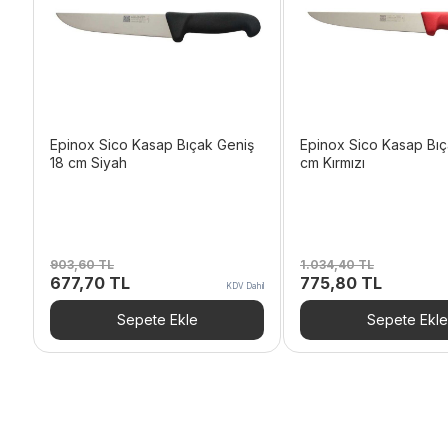
Epinox Sico Kasap Bıçak Geniş
Epinox Sico Kasap Bıç
18 cm Siyah
cm Kırmızı
903,60
TL
1.034,40
TL
Orijinal
Şu
Orijinal
Şu
677,70
TL
775,80
TL
KDV Dahil
fiyat:
andaki
fiyat:
andaki
903,60 TL.
fiyat:
1.034,40 TL.
fiyat:
Sepete Ekle
Sepete Ekle
677,70 TL.
775,80 T