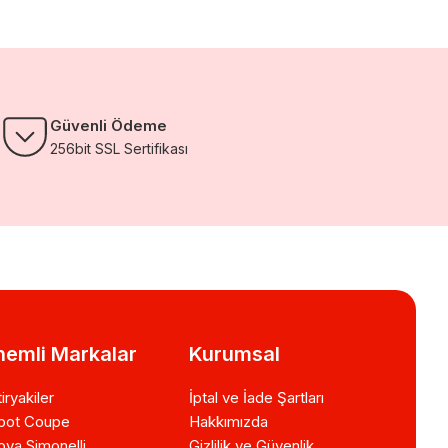
Güvenli Ödeme
256bit SSL Sertifikası
emli Markalar
Kurumsal
iryakiler
İptal ve İade Şartları
bot Coupe
Hakkımızda
va Simonelli
Gizlilik ve Güvenlik