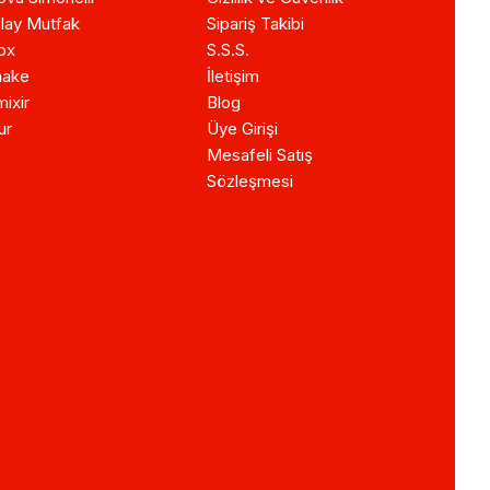
lay Mutfak
Sipariş Takibi
ox
S.S.S.
ake
İletişim
ixir
Blog
ur
Üye Girişi
Mesafeli Satış
Sözleşmesi