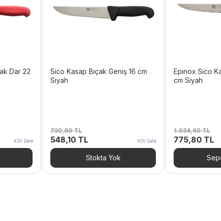
ak Dar 22
Sico Kasap Bıçak Geniş 16 cm
Epinox Sico K
Siyah
cm Siyah
730,80
TL
1.034,40
TL
Orijinal
Şu
Orijinal
Ş
548,10
TL
775,80
TL
KDV Dahil
KDV Dahil
fiyat:
andaki
fiyat:
a
730,80 TL.
fiyat:
1.034,40 TL.
fi
Stokta Yok
Sepe
L.
548,10 TL.
7