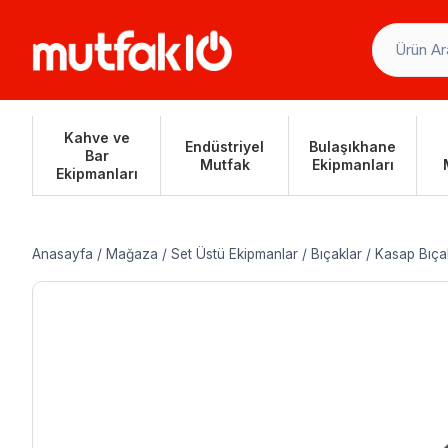
Skip
to
content
Kahve ve
Endüstriyel
Bulaşıkhane
Bar
Mutfak
Ekipmanları
Ekipmanları
Anasayfa
/
Mağaza
/
Set Üstü Ekipmanlar
/
Bıçaklar
/
Kasap Bıçak