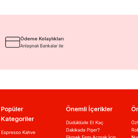
Ödeme Kolaylıkları
Anlaşmalı Bankalar ile
Popüler
Önemli İçerikler
Ön
Kategoriler
Düdüklüde Et Kaç
Özt
Dakikada Pişer?
Ro
Espresso Kahve
Ekmek Fırını Açmak İçin
Nuo