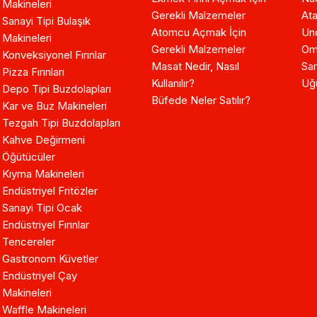
Makineleri
Gerekli Malzemeler
Ata
Sanayi Tipi Bulaşık
Atomcu Açmak İçin
Un
Makineleri
Gerekli Malzemeler
Om
Konveksiyonel Fırınlar
Masat Nedir, Nasıl
Sam
Pizza Fırınları
Kullanılır?
Uğ
Depo Tipi Buzdolapları
Büfede Neler Satılır?
Kar ve Buz Makineleri
Tezgah Tipi Buzdolapları
Kahve Değirmeni
Öğütücüler
Kıyma Makineleri
Endüstriyel Fritözler
Sanayi Tipi Ocak
Endüstriyel Fırınlar
Tencereler
Gastronom Küvetler
Endüstriyel Çay
Makineleri
Waffle Makineleri