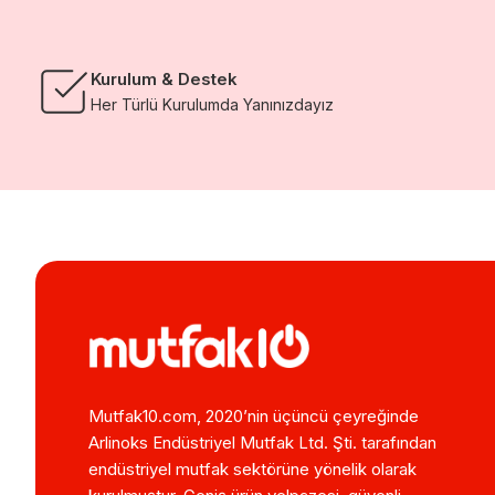
Kurulum & Destek
Her Türlü Kurulumda Yanınızdayız
Mutfak10.com, 2020’nin üçüncü çeyreğinde
Arlinoks Endüstriyel Mutfak Ltd. Şti. tarafından
endüstriyel mutfak sektörüne yönelik olarak