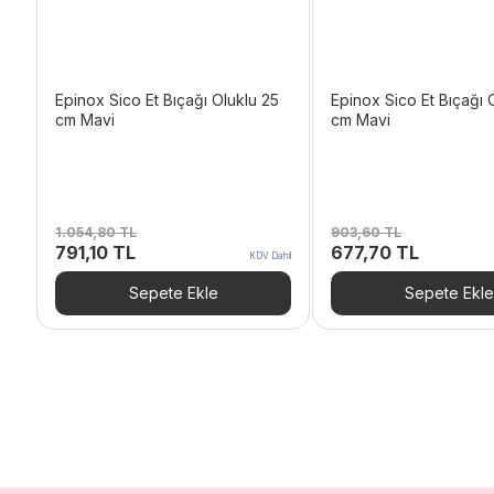
Epinox Sico Et Bıçağı Oluklu 25
Epinox Sico Et Bıçağı 
cm Mavi
cm Mavi
1.054,80
TL
903,60
TL
Orijinal
Şu
Orijinal
Şu
791,10
TL
677,70
TL
KDV Dahil
fiyat:
andaki
fiyat:
andaki
1.054,80 TL.
fiyat:
903,60 TL.
fiyat:
Sepete Ekle
Sepete Ekle
791,10 TL.
677,70 T