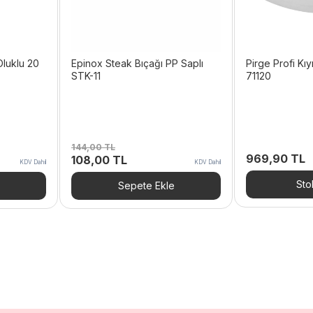
Oluklu 20
Epinox Steak Bıçağı PP Saplı
Pirge Profi Kı
STK-11
71120
144,00
TL
969,90
TL
Orijinal
Şu
108,00
TL
KDV Dahil
KDV Dahil
fiyat:
andaki
144,00 TL.
fiyat:
Sto
Sepete Ekle
L.
108,00 TL.