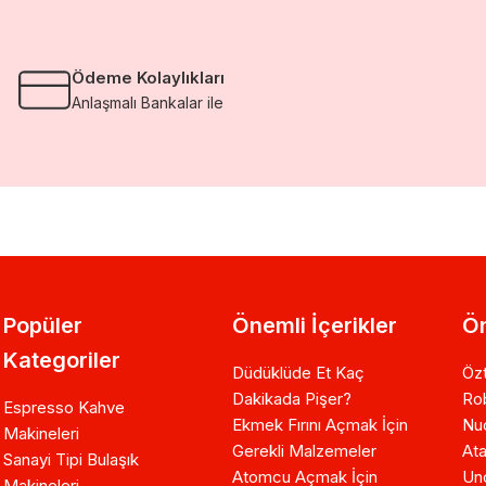
Ödeme Kolaylıkları
Anlaşmalı Bankalar ile
Popüler
Önemli İçerikler
Ön
Kategoriler
Düdüklüde Et Kaç
Özt
Dakikada Pişer?
Ro
Espresso Kahve
Ekmek Fırını Açmak İçin
Nuo
Makineleri
Gerekli Malzemeler
Ata
Sanayi Tipi Bulaşık
Atomcu Açmak İçin
Un
Makineleri