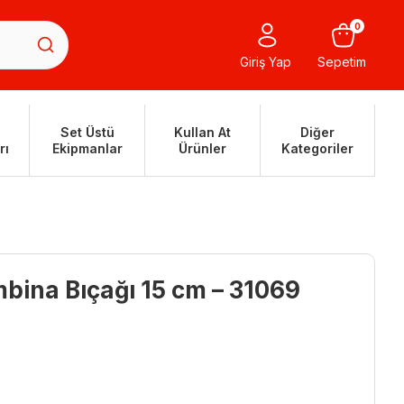
0
Giriş Yap
Sepetim
Set Üstü
Kullan At
Diğer
rı
Ekipmanlar
Ürünler
Kategoriler
bina Bıçağı 15 cm – 31069