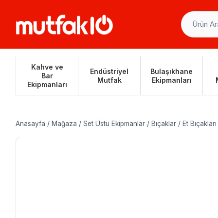
Skip
to
content
Kahve ve
Endüstriyel
Bulaşıkhane
Bar
Mutfak
Ekipmanları
Ekipmanları
Anasayfa
/
Mağaza
/
Set Üstü Ekipmanlar
/
Bıçaklar
/
Et Bıçakları