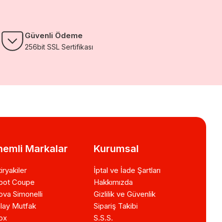
Güvenli Ödeme
256bit SSL Sertifikası
emli Markalar
Kurumsal
iryakiler
İptal ve İade Şartları
bot Coupe
Hakkımızda
va Simonelli
Gizlilik ve Güvenlik
lay Mutfak
Sipariş Takibi
ox
S.S.S.