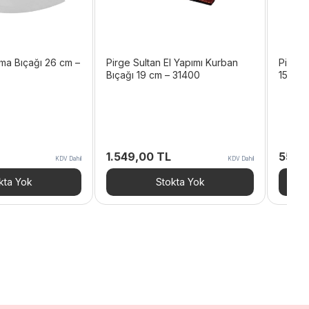
yma Bıçağı 26 cm –
Pirge Sultan El Yapımı Kurban
Pirge 
Bıçağı 19 cm – 31400
15,5 c
1.549,00
TL
559,
KDV Dahil
KDV Dahil
kta Yok
Stokta Yok