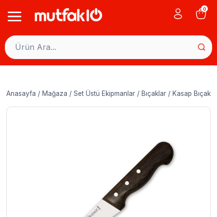
Skip
0
to
content
Anasayfa
/
Mağaza
/
Set Üstü Ekipmanlar
/
Bıçaklar
/
Kasap Bıçaklar