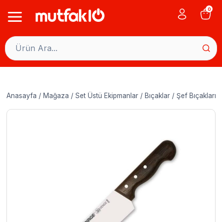
Skip
0
to
content
Anasayfa
/
Mağaza
/
Set Üstü Ekipmanlar
/
Bıçaklar
/
Şef Bıçakları
/