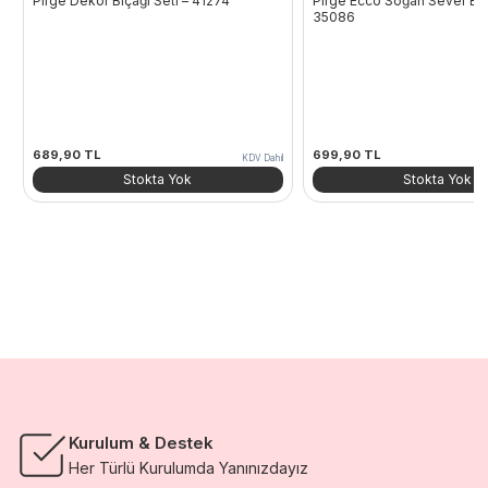
Pirge Dekor Bıçağı Seti – 41274
Pirge Ecco Soğan Sever Bıç
35086
689,90
TL
699,90
TL
KDV Dahil
Stokta Yok
Stokta Yok
Kurulum & Destek
Her Türlü Kurulumda Yanınızdayız