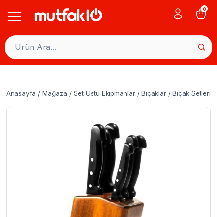
Skip
0
to
content
Anasayfa
/
Mağaza
/
Set Üstü Ekipmanlar
/
Bıçaklar
/
Bıçak Setleri
/