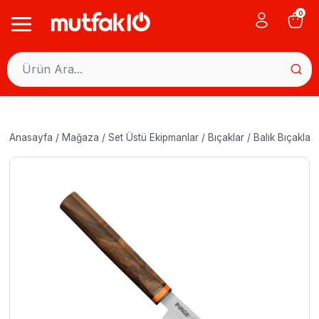
Skip
0
to
content
Anasayfa
/
Mağaza
/
Set Üstü Ekipmanlar
/
Bıçaklar
/
Balık Bıçakları