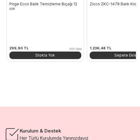
Pirge Ecco Balık Temizleme Bıçağı 12
Zicco ZKC-1478 Balık Kılçı
cm
299,90
TL
1.236,48
TL
KDV Dahil
Stokta Yok
Sepete Ekle
Kurulum & Destek
Her Türlü Kurulumda Yanınızdayız