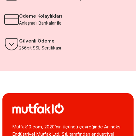
Ödeme Kolaylıkları
Anlaşmalı Bankalar ile
Güvenli Ödeme
256bit SSL Sertifikası
Mutfak10.com, 2020’nin üçüncü çeyreğinde Arlinoks
Endüstriyel Mutfak Ltd. Şti. tarafından endüstriyel