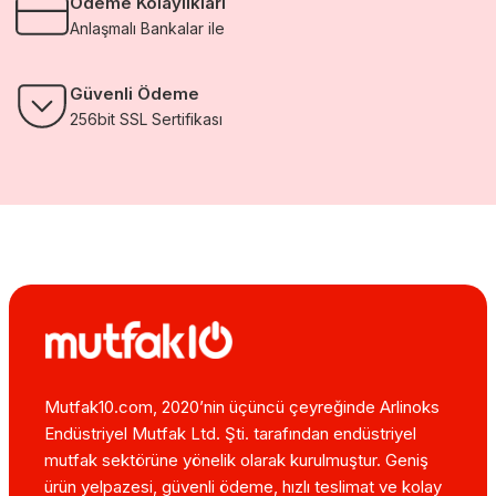
Ödeme Kolaylıkları
Anlaşmalı Bankalar ile
Güvenli Ödeme
256bit SSL Sertifikası
Mutfak10.com, 2020’nin üçüncü çeyreğinde Arlinoks
Endüstriyel Mutfak Ltd. Şti. tarafından endüstriyel
mutfak sektörüne yönelik olarak kurulmuştur. Geniş
ürün yelpazesi, güvenli ödeme, hızlı teslimat ve kolay