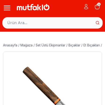
Skip
0
to
content
Anasayfa
/
Mağaza
/
Set Üstü Ekipmanlar
/
Bıçaklar
/
Et Bıçakları
/
P