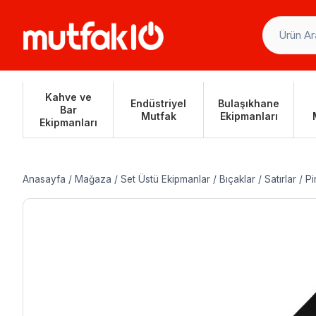
Skip
to
content
Kahve ve
Endüstriyel
Bulaşıkhane
Bar
Mutfak
Ekipmanları
Ekipmanları
Anasayfa
/
Mağaza
/
Set Üstü Ekipmanlar
/
Bıçaklar
/
Satırlar
/
Pi