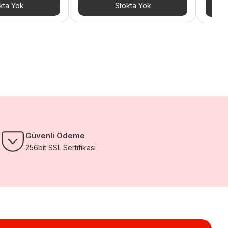
607,2
kta Yok
Stokta Yok
Güvenli Ödeme
256bit SSL Sertifikası