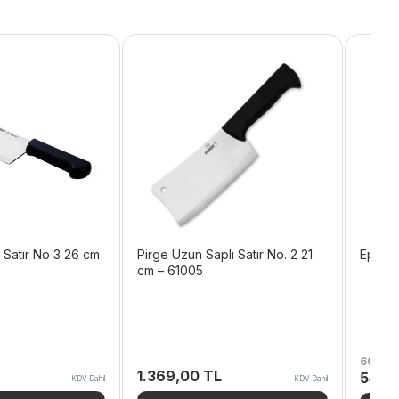
 Satır No 3 26 cm
Pirge Uzun Saplı Satır No. 2 21
Epinox
cm – 61005
607,2
1.369,00
TL
Orijina
546,
KDV Dahil
KDV Dahil
fiyat: