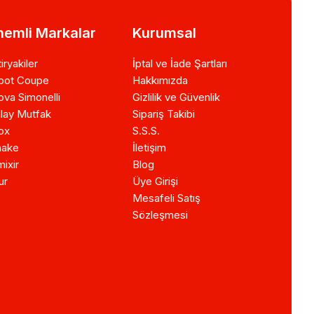
emli Markalar
Kurumsal
iryakiler
İptal ve İade Şartları
bot Coupe
Hakkımızda
va Simonelli
Gizlilik ve Güvenlik
lay Mutfak
Sipariş Takibi
ox
S.S.S.
ake
İletişim
ixir
Blog
ur
Üye Girişi
Mesafeli Satış
Sözleşmesi