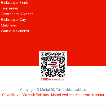
Endüstriyel Fırınlar
Tencereler
Gastronom Küvetler
Endüstriyel Çay
Makineleri
Waffle Makineleri
Copyright © Mutfak10. Tüm hakları saklıdır.
Güvenlik ve Güvenlik Politikası
–
Kişisel Verilerin Korunması Kanunu