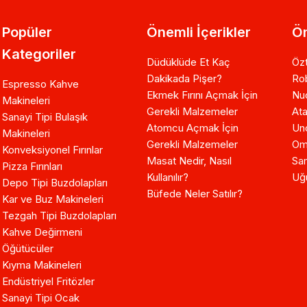
Popüler
Önemli İçerikler
Ön
Kategoriler
Düdüklüde Et Kaç
Özt
Dakikada Pişer?
Ro
Espresso Kahve
Ekmek Fırını Açmak İçin
Nuo
Makineleri
Gerekli Malzemeler
Ata
Sanayi Tipi Bulaşık
Atomcu Açmak İçin
Un
Makineleri
Gerekli Malzemeler
Om
Konveksiyonel Fırınlar
Masat Nedir, Nasıl
Sam
Pizza Fırınları
Kullanılır?
Uğ
Depo Tipi Buzdolapları
Büfede Neler Satılır?
Kar ve Buz Makineleri
Tezgah Tipi Buzdolapları
Kahve Değirmeni
Öğütücüler
Kıyma Makineleri
Endüstriyel Fritözler
Sanayi Tipi Ocak