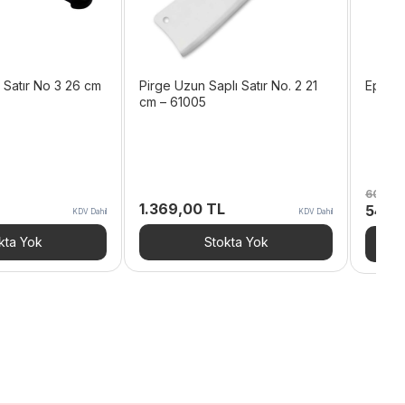
 Satır No 3 26 cm
Pirge Uzun Saplı Satır No. 2 21
Epinox
cm – 61005
607,2
1.369,00
TL
Orijina
546,
KDV Dahil
KDV Dahil
fiyat:
607,2
kta Yok
Stokta Yok