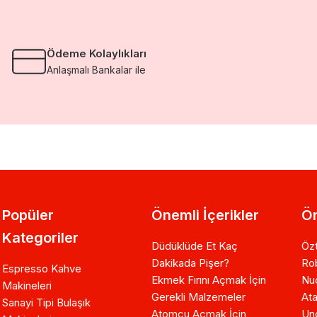
Ödeme Kolaylıkları
Anlaşmalı Bankalar ile
Popüler
Önemli İçerikler
Ön
Kategoriler
Düdüklüde Et Kaç
Özt
Dakikada Pişer?
Ro
Espresso Kahve
Ekmek Fırını Açmak İçin
Nuo
Makineleri
Gerekli Malzemeler
Ata
Sanayi Tipi Bulaşık
Atomcu Açmak İçin
Un