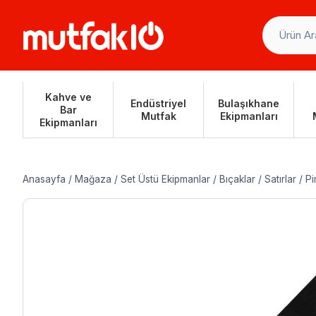
Skip
to
content
Kahve ve
Endüstriyel
Bulaşıkhane
Bar
Mutfak
Ekipmanları
Ekipmanları
Anasayfa
/
Mağaza
/
Set Üstü Ekipmanlar
/
Bıçaklar
/
Satırlar
/
Pi