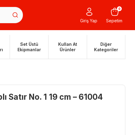
0
Giriş Yap
Sepetim
Set Üstü
Kullan At
Diğer
rı
Ekipmanlar
Ürünler
Kategoriler
ı Satır No. 1 19 cm – 61004