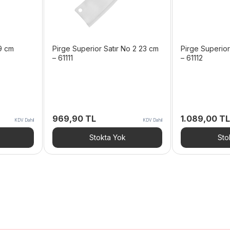
19 cm
Pirge Superior Satır No 2 23 cm
Pirge Superior
– 61111
– 61112
969,90
TL
1.089,00
TL
KDV Dahil
KDV Dahil
Stokta Yok
Sto