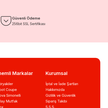
Güvenli Ödeme
256bit SSL Sertifikası
emli Markalar
Kurumsal
iryakiler
İptal ve İade Şartları
bot Coupe
Hakkımızda
va Simonelli
Gizlilik ve Güvenlik
lay Mutfak
Sipariş Takibi
ox
S.S.S.