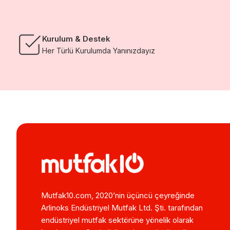
Kurulum & Destek
Her Türlü Kurulumda Yanınızdayız
Mutfak10.com, 2020’nin üçüncü çeyreğinde
Arlinoks Endüstriyel Mutfak Ltd. Şti. tarafından
endüstriyel mutfak sektörüne yönelik olarak