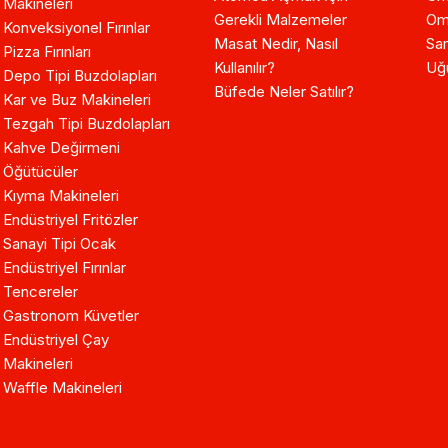
Makineleri
Gerekli Malzemeler
Om
Konveksiyonel Fırınlar
Masat Nedir, Nasıl
Sam
Pizza Fırınları
Kullanılır?
Uğ
Depo Tipi Buzdolapları
Büfede Neler Satılır?
Kar ve Buz Makineleri
Tezgah Tipi Buzdolapları
Kahve Değirmeni
Öğütücüler
Kıyma Makineleri
Endüstriyel Fritözler
Sanayi Tipi Ocak
Endüstriyel Fırınlar
Tencereler
Gastronom Küvetler
Endüstriyel Çay
Makineleri
Waffle Makineleri