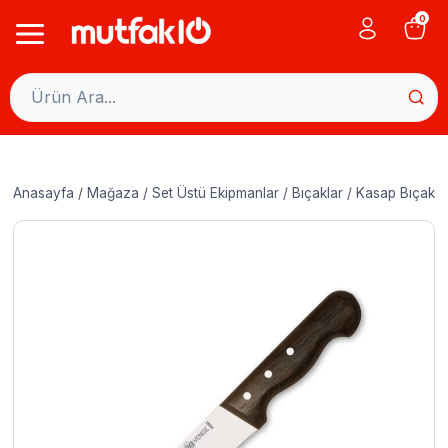
Skip
0
to
content
Anasayfa
/
Mağaza
/
Set Üstü Ekipmanlar
/
Bıçaklar
/
Kasap Bıçaklar