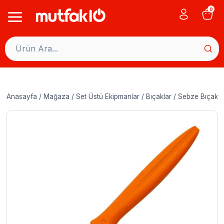
Skip
0
to
content
Anasayfa
/
Mağaza
/
Set Üstü Ekipmanlar
/
Bıçaklar
/
Sebze Bıçakla