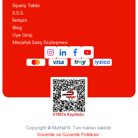
Sipariş Takibi
S.S.S.
İletişim
Blog
Üye Girişi
Mesafeli Satış Sözleşmesi
Copyright © Mutfak10. Tüm hakları saklıdır.
Güvenlik ve Güvenlik Politikası
–