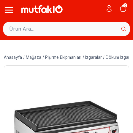
Skip
0
to
content
Anasayfa
/
Mağaza
/
Pişirme Ekipmanları
/
Izgaralar
/
Döküm Izgaral