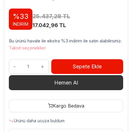
%33
25.437,28
TL
İNDİRİM
Orijinal
Şu
17.042,96
TL
fiyat:
andaki
Bu ürünü havale ile ekstra %3 indirim ile satın alabilirsiniz.
25.437,28 TL.
fiyat:
Taksit seçenekleri
17.042,96 TL.
Remta
Sepete Ekle
R70CE(TO)
Tam
Hemen Al
Oluklu
Döküm
Izgara,
Kargo Bedava
70
cm,
Ürünü daha ucuza buldum
Doğalgazlı
adet