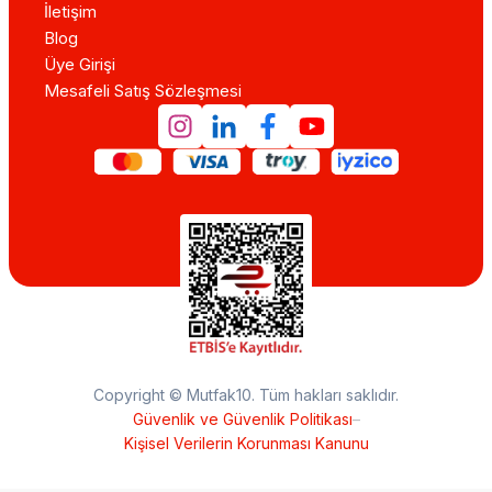
İletişim
Blog
Üye Girişi
Mesafeli Satış Sözleşmesi
Copyright © Mutfak10. Tüm hakları saklıdır.
Güvenlik ve Güvenlik Politikası
–
Kişisel Verilerin Korunması Kanunu