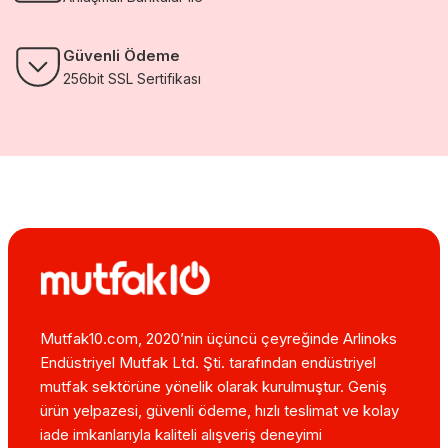
Güvenli Ödeme
256bit SSL Sertifikası
Mutfak10.com, 2020’nin üçüncü çeyreğinde Arlinoks
Endüstriyel Mutfak Ltd. Şti. tarafından endüstriyel
mutfak sektörüne yönelik olarak kurulmuştur. Geniş
ürün yelpazesi, güvenli ödeme, hızlı teslimat ve kolay
iade imkanlarıyla kaliteli alışveriş deneyimi