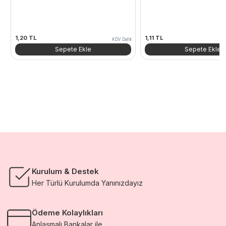
1,20
TL
1,11
TL
KDV Dahil
Sepete Ekle
Sepete Ekle
Kurulum & Destek
Her Türlü Kurulumda Yanınızdayız
Ödeme Kolaylıkları
Anlaşmalı Bankalar ile