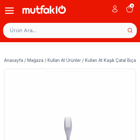
Skip
0
to
content
Anasayfa
/
Mağaza
/
Kullan At Ürünler
/
Kullan At Kaşık Çatal Bıçak