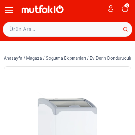
Skip
0
to
content
Anasayfa
/
Mağaza
/
Soğutma Ekipmanları
/
Ev Derin Dondurucular