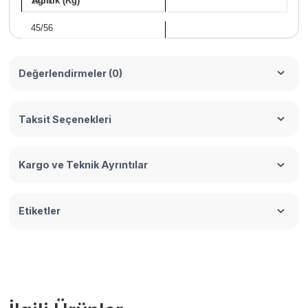
123 L
Ağırlık (Kg)
45/56
Değerlendirmeler (0)
Taksit Seçenekleri
Kargo ve Teknik Ayrıntılar
Etiketler