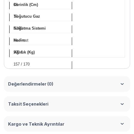
68
Derinlik (Cm)
76
Soğutucu Gaz
R290
Soğutma Sistemi
No Frost
Hacim
500 L
Ağırlık (Kg)
157 / 170
Değerlendirmeler (0)
Taksit Seçenekleri
Kargo ve Teknik Ayrıntılar