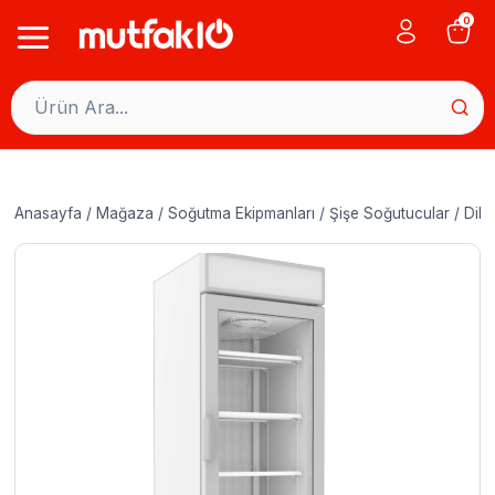
Skip
0
to
content
Anasayfa
/
Mağaza
/
Soğutma Ekipmanları
/
Şişe Soğutucular
/
Dike