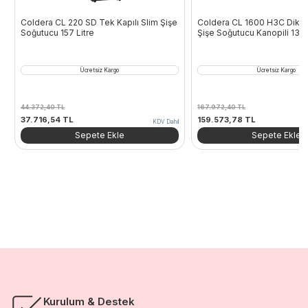
Coldera CL 220 SD Tek Kapılı Slim Şişe
Coldera CL 1600 H3C Dik Ti
Soğutucu 157 Litre
Şişe Soğutucu Kanopili 132
Ücretsiz Kargo
Ücretsiz Kargo
44.372,40
TL
167.972,40
TL
Orijinal
Şu
Orijinal
Şu
37.716,54
TL
159.573,78
TL
KDV Dahil
fiyat:
andaki
fiyat:
andaki
Sepete Ekle
Sepete Ekle
44.372,40 TL.
fiyat:
167.972,40 TL.
fiyat:
37.716,54 TL.
159.573,78 TL
Kurulum & Destek