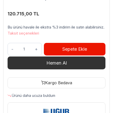
120.715,00
TL
Bu ürünü havale ile ekstra %3 indirim ile satın alabilirsiniz.
Taksit seçenekleri
Uğur
Sepete Ekle
UDD
440
Hemen Al
DTKLE
No
Frost
Kargo Bedava
Dik
Tip
Ürünü daha ucuza buldum
Cam
Kapılı
Dondurucu