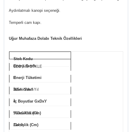
Aydınlatmalı kanopi seçeneği.
Temperli cam kapı.
Uğur Muhafaza Dolabı Teknik Özellikleri
Stok Kodu
Enerji Sınıfı
UDD 440 DTKLE
D
Enerji Tüketimi
3154 kWh / Yıl
İklim Sınıfı
4
İç Boyutlar GxDxY
560x570x1460
Yükseklik (Cm)
214,9
Genişlik (Cm)