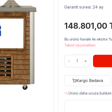
Garanti süresi: 24 ay
148.801,00
Bu ürünü havale ile ekstra %3 
Taksit seçenekleri
Uğur
UDM
3+2
MF
Kargo Bedava
Ahşap
Sosluklu
Ürünü daha ucuza buldum
Dondurma
Fıçısı
adet