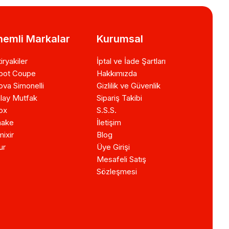
emli Markalar
Kurumsal
iryakiler
İptal ve İade Şartları
bot Coupe
Hakkımızda
va Simonelli
Gizlilik ve Güvenlik
lay Mutfak
Sipariş Takibi
ox
S.S.S.
ake
İletişim
ixir
Blog
ur
Üye Girişi
Mesafeli Satış
Sözleşmesi