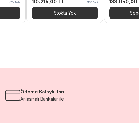
110.215,00
TL
133.950,00
KDV Dahil
KDV Dahil
Stokta Yok
Sepe
Ödeme Kolaylıkları
Anlaşmalı Bankalar ile