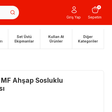
0
Giriş Yap
Sepetim
Set Üstü
Kullan At
Diğer
rı
Ekipmanlar
Ürünler
Kategoriler
 MF Ahşap Sosluklu
sı