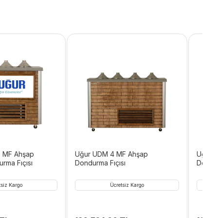
 MF Ahşap
Uğur UDM 4 MF Ahşap
Uğur 
rma Fıçısı
Dondurma Fıçısı
Dondur
tsiz Kargo
Ücretsiz Kargo