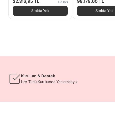
22.316,95
TL
98.179,00
TL
KDV Dahil
Stokta Yok
Stokta Yok
Kurulum & Destek
Her Türlü Kurulumda Yanınızdayız