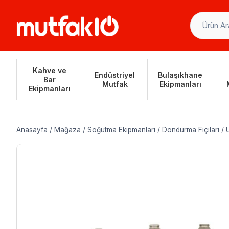
Skip
to
content
Kahve ve
Endüstriyel
Bulaşıkhane
Bar
Mutfak
Ekipmanları
Ekipmanları
Anasayfa
/
Mağaza
/
Soğutma Ekipmanları
/
Dondurma Fıçıları
/