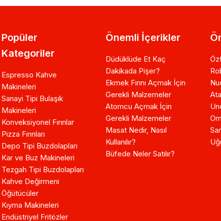
Popüler
Önemli İçerikler
Ön
Kategoriler
Düdüklüde Et Kaç
Özt
Dakikada Pişer?
Ro
Espresso Kahve
Ekmek Fırını Açmak İçin
Nuo
Makineleri
Gerekli Malzemeler
Ata
Sanayi Tipi Bulaşık
Atomcu Açmak İçin
Un
Makineleri
Gerekli Malzemeler
Om
Konveksiyonel Fırınlar
Masat Nedir, Nasıl
Sam
Pizza Fırınları
Kullanılır?
Uğ
Depo Tipi Buzdolapları
Büfede Neler Satılır?
Kar ve Buz Makineleri
Tezgah Tipi Buzdolapları
Kahve Değirmeni
Öğütücüler
Kıyma Makineleri
Endüstriyel Fritözler