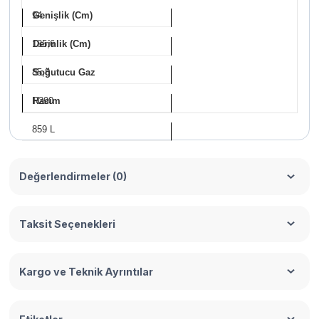
94
Genişlik (Cm)
185,6
Derinlik (Cm)
85,8
Soğutucu Gaz
R290
Hacim
859 L
Değerlendirmeler (0)
Taksit Seçenekleri
Kargo ve Teknik Ayrıntılar