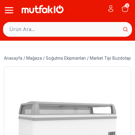
Skip
0
to
content
Anasayfa
/
Mağaza
/
Soğutma Ekipmanları
/
Market Tipi Buzdolaplar