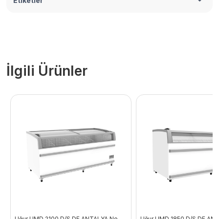
Etiketler
İlgili Ürünler
Uğur UMD 2100 D/S DF ANTALYA No
Uğur UMD 1850 D/S DF AN