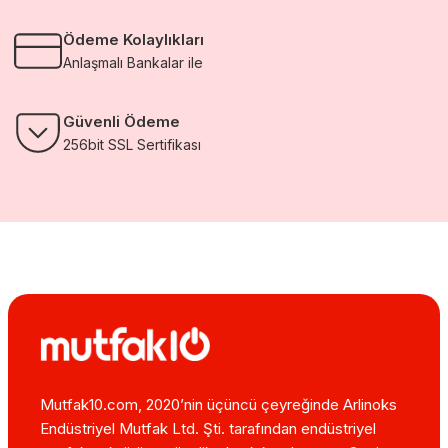
Ödeme Kolaylıkları
Anlaşmalı Bankalar ile
Güvenli Ödeme
256bit SSL Sertifikası
Mutfak10.com, 2020’nin üçüncü çeyreğinde Arlinoks
Endüstriyel Mutfak Ltd. Şti. tarafından endüstriyel