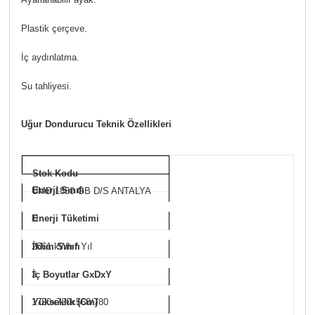
Plastik çerçeve.
İç aydınlatma.
Su tahliyesi.
Uğur Dondurucu Teknik Özellikleri
Stok Kodu
Enerji Sınıfı
UMD 1850 GB D/S ANTALYA
D
Enerji Tüketimi
2661 kWh / Yıl
İklim Sınıfı
3
İç Boyutlar GxDxY
1720x720x560/780
Yükseklik (Cm)