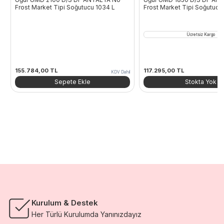
Frost Market Tipi Soğutucu 1034 L
Frost Market Tipi Soğutucu
Ücretsiz Kargo
155.784,00
TL
117.295,00
TL
KDV Dahil
Sepete Ekle
Stokta Yok
Kurulum & Destek
Her Türlü Kurulumda Yanınızdayız