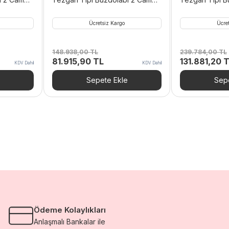
L 430
Kapılı 120×60 Cm 281 L 304
Kapılı 240×60
Kalite
Kalite
Ücretsiz Kargo
Ücre
148.938,00
TL
239.784,00
TL
Orijinal
Şu
Orijinal
81.915,90
TL
131.881,20
T
KDV Dahil
KDV Dahil
i
fiyat:
andaki
fiyat:
148.938,00 TL.
fiyat:
239.784,00 
Sepete Ekle
Sepe
0,77 TL.
81.915,90 TL.
Ödeme Kolaylıkları
Anlaşmalı Bankalar ile