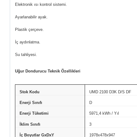
Elektronik ısı kontrol sistemi.
Ayarlanabilir ayak.
Plastik çerçeve.
İç aydınlatma.
Su tahliyesi.
Uğur Dondurucu Teknik Özellikleri
Stok Kodu
UMD 2100 D3K D/S DF
Enerji Sınıfı
D
Enerji Tüketimi
5971,4 kWh / Yıl
İklim Sınıfı
3
İç Boyutlar GxDxY
1978x478x947