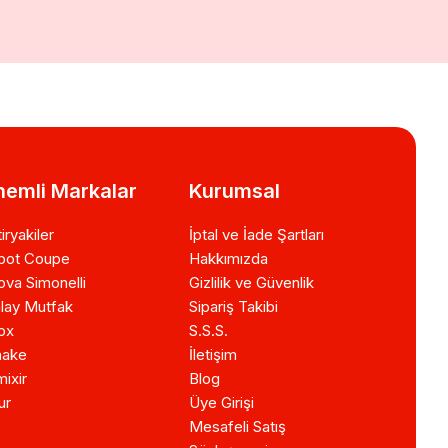
emli Markalar
Kurumsal
iryakiler
İptal ve İade Şartları
bot Coupe
Hakkımızda
va Simonelli
Gizlilik ve Güvenlik
lay Mutfak
Sipariş Takibi
ox
S.S.S.
ake
İletişim
ixir
Blog
ur
Üye Girişi
Mesafeli Satış