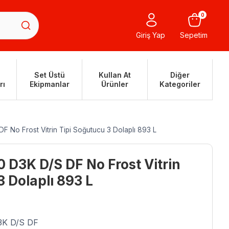
0
Giriş Yap
Sepetim
Set Üstü
Kullan At
Diğer
rı
Ekipmanlar
Ürünler
Kategoriler
 No Frost Vitrin Tipi Soğutucu 3 Dolaplı 893 L
D3K D/S DF No Frost Vitrin
3 Dolaplı 893 L
3K D/S DF