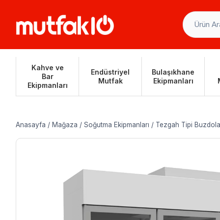
Skip
to
content
Kahve ve
Endüstriyel
Bulaşıkhane
Bar
Mutfak
Ekipmanları
Ekipmanları
Anasayfa
/
Mağaza
/
Soğutma Ekipmanları
/
Tezgah Tipi Buzdola