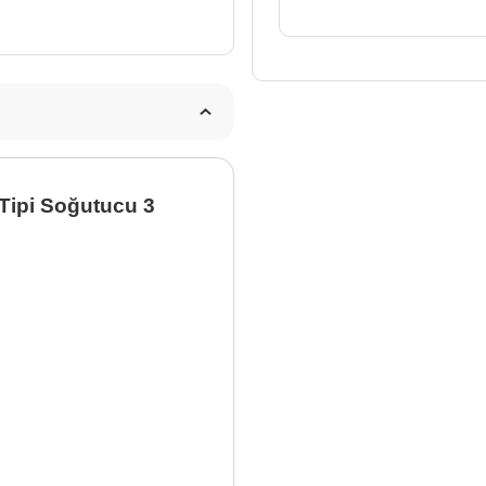
Tipi
Soğutucu
3
Dolaplı
893
L
adet
Tipi Soğutucu 3