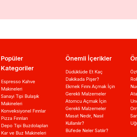
Popüler
Önemli İçerikler
Ön
Kategoriler
Düdüklüde Et Kaç
Özt
Dakikada Pişer?
Ro
Espresso Kahve
Ekmek Fırını Açmak İçin
Nuo
Makineleri
Gerekli Malzemeler
Ata
Sanayi Tipi Bulaşık
Atomcu Açmak İçin
Un
Makineleri
Gerekli Malzemeler
Om
Konveksiyonel Fırınlar
Masat Nedir, Nasıl
Sam
Pizza Fırınları
Kullanılır?
Uğ
Depo Tipi Buzdolapları
Büfede Neler Satılır?
Kar ve Buz Makineleri