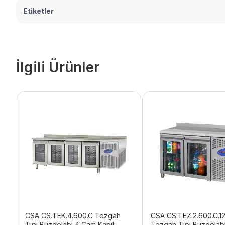
Etiketler
İlgili Ürünler
CSA CS.TEK.4.600.C Tezgah
CSA CS.TEZ.2.600.C.1
Tipi Buzdolabı 4 Cam Kapılı
Tezgah Tipi Buzdolab