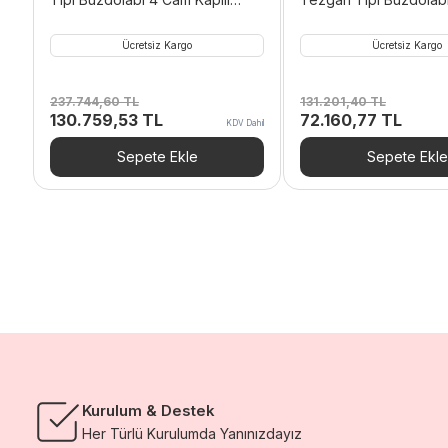
235×60 Cm 550 L 304 Kalite
Kapılı 120×60 Cm 281 
Kalite
Ücretsiz Kargo
Ücretsiz Kargo
237.744,60
TL
131.201,40
TL
Orijinal
Şu
Orijinal
Şu
130.759,53
TL
72.160,77
TL
KDV Dahil
fiyat:
andaki
fiyat:
andak
237.744,60 TL.
fiyat:
131.201,40 TL.
fiyat:
Sepete Ekle
Sepete Ekle
130.759,53 TL.
72.16
Kurulum & Destek
Her Türlü Kurulumda Yanınızdayız