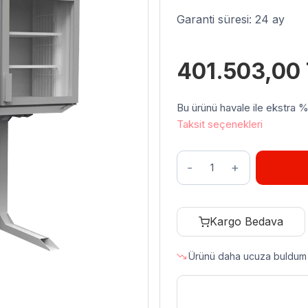
Garanti süresi: 24 ay
401.503,00
Bu ürünü havale ile ekstra %3 
Taksit seçenekleri
Uğur
UMD
2100
D3K
Kargo Bedava
D/S
DF
Ürünü daha ucuza buldum
No
Frost
Vitrin