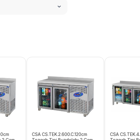
20cm
CSA CS.TEK.2.600.C.120cm
CSA CS.TEK.4
ı 2 Cam
Tezgah Tipi Buzdolabı 2 Cam
Tezgah Tipi B