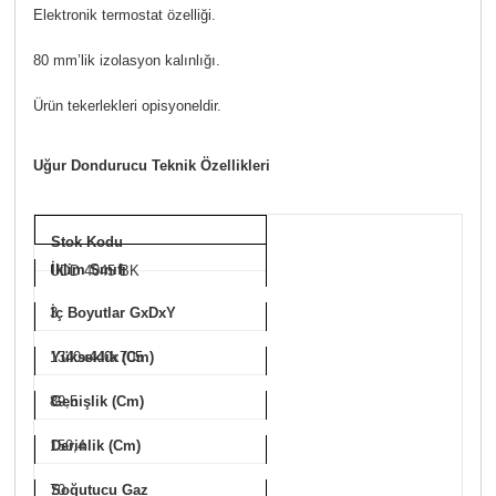
Elektronik termostat özelliği.
80 mm’lik izolasyon kalınlığı.
Ürün tekerlekleri opisyoneldir.
Uğur Dondurucu Teknik Özellikleri
Stok Kodu
İklim Sınıfı
UDD 4045 BK
3
İç Boyutlar GxDxY
1340x440x705
Yükseklik (Cm)
89,5
Genişlik (Cm)
150,4
Derinlik (Cm)
70
Soğutucu Gaz