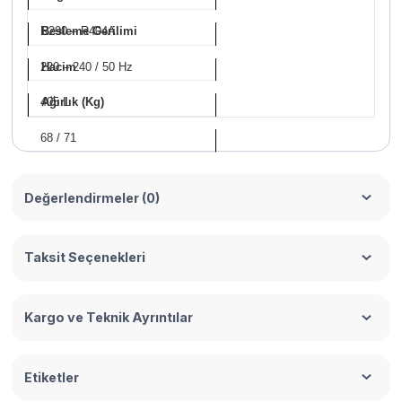
R290 – R404A
Besleme Gerilimi
220 – 240 / 50 Hz
Hacim
405 L
Ağırlık (Kg)
68 / 71
Değerlendirmeler (0)
Taksit Seçenekleri
Kargo ve Teknik Ayrıntılar
Etiketler