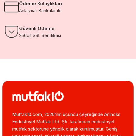
Ödeme Kolaylıkları
Anlaşmalı Bankalar ile
Güvenli Ödeme
256bit SSL Sertifikası
Mutfak10.com, 2020’nin üçüncü çeyreğinde Arlinoks
Endüstriyel Mutfak Ltd. Şti. tarafından endüstriyel
mutfak sektörüne yönelik olarak kurulmuştur. Geniş