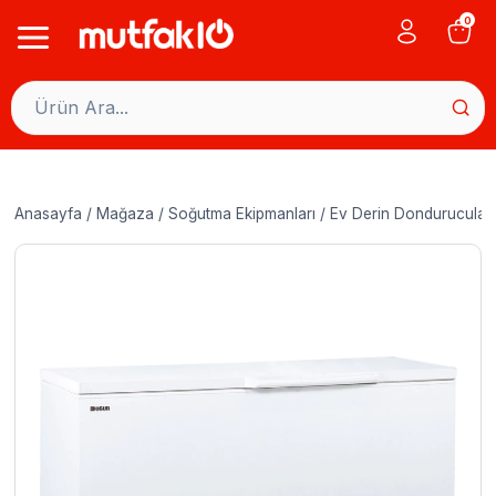
Skip
0
to
content
Anasayfa
/
Mağaza
/
Soğutma Ekipmanları
/
Ev Derin Dondurucular