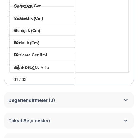
Soğutucu Gaz
USM 2X10
R134a
Yükseklik (Cm)
58
Genişlik (Cm)
36
Derinlik (Cm)
50
Besleme Gerilimi
220 – 240 / 50 V Hz
Ağırlık (Kg)
31 / 33
Değerlendirmeler (0)
Taksit Seçenekleri