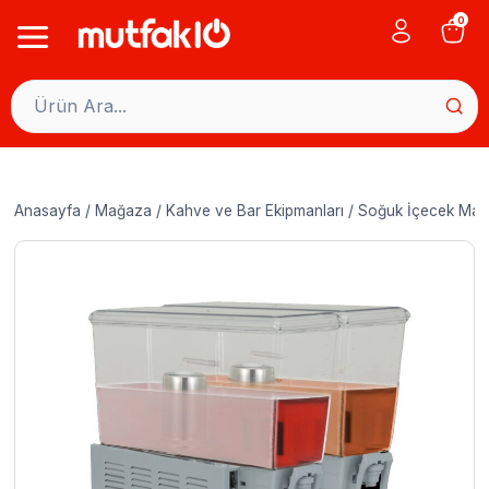
Skip
0
to
content
Anasayfa
/
Mağaza
/
Kahve ve Bar Ekipmanları
/
Soğuk İçecek Maki