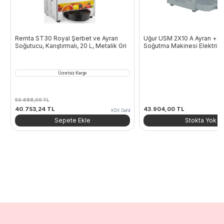
Remta ST30 Royal Şerbet ve Ayran
Uğur USM 2X10 A Ayran + A
Soğutucu, Karıştırmalı, 20 L, Metalik Gri
Soğutma Makinesi Elektrikli
Ücretsiz Kargo
50.688,00
TL
Orijinal
Şu
40.753,24
TL
43.904,00
TL
KDV Dahil
fiyat:
andaki
Sepete Ekle
Stokta Yok
50.688,00 TL.
fiyat:
40.753,24 TL.