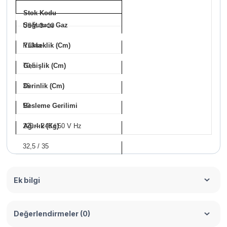
Stok Kodu
Soğutucu Gaz
USM 3×10
R134a
Yükseklik (Cm)
70,5
Genişlik (Cm)
36
Derinlik (Cm)
50
Besleme Gerilimi
220 – 240 / 50 V Hz
Ağırlık (Kg)
32,5 / 35
Ek bilgi
Değerlendirmeler (0)