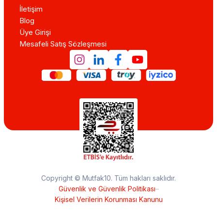
İletişim
Blog
Üye Girişi
Mesafeli Satış Sözleşmesi
Copyright © Mutfak10. Tüm hakları saklıdır.
Güvenlik ve Güvenlik Politikası
–
Kişisel Verilerin Korunması Kanunu