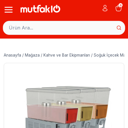
Skip
0
to
content
Anasayfa
/
Mağaza
/
Kahve ve Bar Ekipmanları
/
Soğuk İçecek Maki