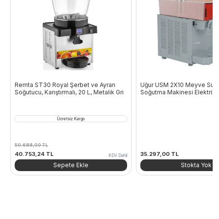
Remta ST30 Royal Şerbet ve Ayran
Uğur USM 2X10 Meyve Suyu
Soğutucu, Karıştırmalı, 20 L, Metalik Gri
Soğutma Makinesi Elektrikli
Ücretsiz Kargo
50.688,00
TL
Orijinal
Şu
40.753,24
TL
35.297,00
TL
KDV Dahil
fiyat:
andaki
Sepete Ekle
Stokta Yok
50.688,00 TL.
fiyat:
40.753,24 TL.