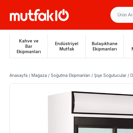
Skip
to
content
Kahve ve
Endüstriyel
Bulaşıkhane
Bar
Mutfak
Ekipmanları
Ekipmanları
Anasayfa
/
Mağaza
/
Soğutma Ekipmanları
/
Şişe Soğutucular
/
D