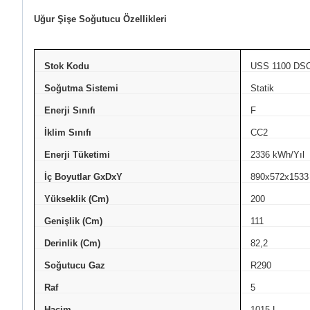
Uğur Şişe Soğutucu Özellikleri
Stok Kodu
USS 1100 DS
Soğutma Sistemi
Statik
Enerji Sınıfı
F
İklim Sınıfı
CC2
Enerji Tüketimi
2336 kWh/Yıl
İç Boyutlar GxDxY
890x572x1533
Yükseklik (Cm)
200
Genişlik (Cm)
111
Derinlik (Cm)
82,2
Soğutucu Gaz
R290
Raf
5
Hacim
1015 L