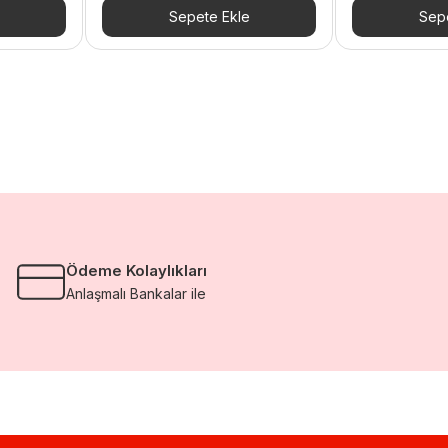
101.228,40 TL.
fiyat:
114.330,00 T
Sepete Ekle
Sepe
573,78 TL.
75.921,30 TL.
Ödeme Kolaylıkları
Anlaşmalı Bankalar ile