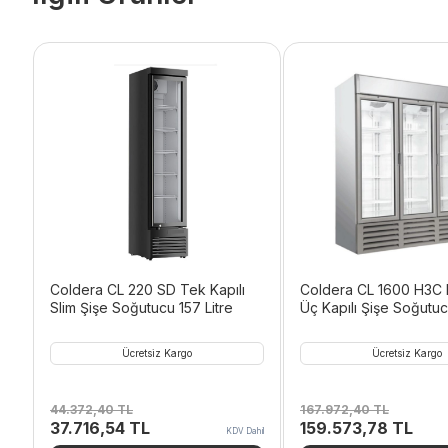
Coldera CL 220 SD Tek Kapılı
Coldera CL 1600 H3C 
Slim Şişe Soğutucu 157 Litre
Üç Kapılı Şişe Soğutuc
1326 L
Ücretsiz Kargo
Ücretsiz Kargo
44.372,40
TL
167.972,40
TL
Orijinal
Şu
Orijinal
Şu
37.716,54
TL
159.573,78
TL
KDV Dahil
fiyat:
andaki
fiyat:
anda