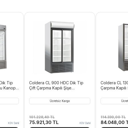
Dik Tip
Coldera CL 900 HDC Dik Tip
Coldera CL 130
u Kanopili
Çift Çarpma Kapılı Şişe
Çarpma Kapılı
Soğutucu Kanopili 846 L
Kanopisiz 108
Ücretsiz Kargo
Ücre
101.228,40
TL
114.330,00
TL
Orijinal
Şu
Orijinal
75.921,30
TL
84.048,00
KDV Dahil
KDV Dahil
ki
fiyat:
andaki
fiyat: