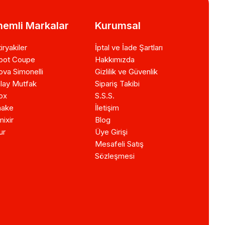
emli Markalar
Kurumsal
iryakiler
İptal ve İade Şartları
bot Coupe
Hakkımızda
va Simonelli
Gizlilik ve Güvenlik
lay Mutfak
Sipariş Takibi
ox
S.S.S.
ake
İletişim
ixir
Blog
ur
Üye Girişi
Mesafeli Satış
Sözleşmesi