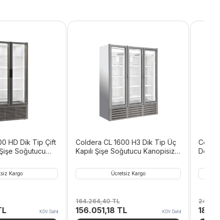
0 HD Dik Tip Çift
Coldera CL 1600 H3 Dik Tip Üç
Colder
 Şişe Soğutucu
Kapılı Şişe Soğutucu Kanopisiz
Dört K
8 L
1326 L
Kanopi
tsiz Kargo
Ücretsiz Kargo
164.264,40
TL
247.0
Şu
Orijinal
Şu
Orijina
TL
156.051,18
TL
185.
KDV Dahil
KDV Dahil
andaki
fiyat:
andaki
fiyat: