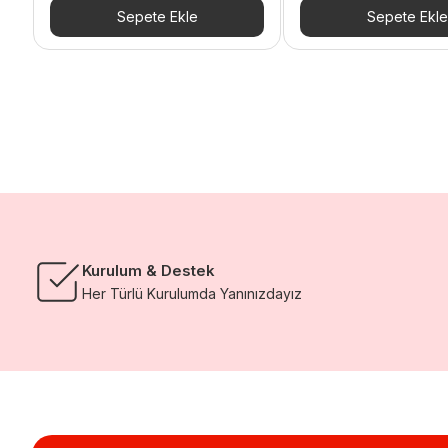
44.372,40 TL.
fiyat:
167.972,40 TL.
fiyat:
Sepete Ekle
Sepete Ekle
37.716,54 TL.
159.
Kurulum & Destek
Her Türlü Kurulumda Yanınızdayız