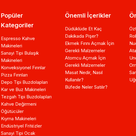
Popüler
Önemli İçerikler
Ön
Kategoriler
Düdüklüde Et Kaç
Özt
Dakikada Pişer?
Ro
Espresso Kahve
Ekmek Fırını Açmak İçin
Nuo
Makineleri
Gerekli Malzemeler
Ata
Sanayi Tipi Bulaşık
Atomcu Açmak İçin
Un
Makineleri
Gerekli Malzemeler
Om
Konveksiyonel Fırınlar
Masat Nedir, Nasıl
Sam
Pizza Fırınları
Kullanılır?
Uğ
Depo Tipi Buzdolapları
Büfede Neler Satılır?
Kar ve Buz Makineleri
Tezgah Tipi Buzdolapları
Kahve Değirmeni
Öğütücüler
Kıyma Makineleri
Endüstriyel Fritözler
Sanayi Tipi Ocak