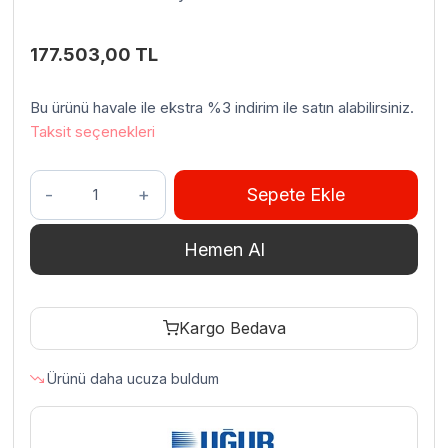
177.503,00
TL
Bu ürünü havale ile ekstra %3 indirim ile satın alabilirsiniz.
Taksit seçenekleri
Uğur
Sepete Ekle
USS
1600
Hemen Al
D3KL
Dik
Tip
Kargo Bedava
Dondurucu
CC2
Ürünü daha ucuza buldum
1280
L
adet