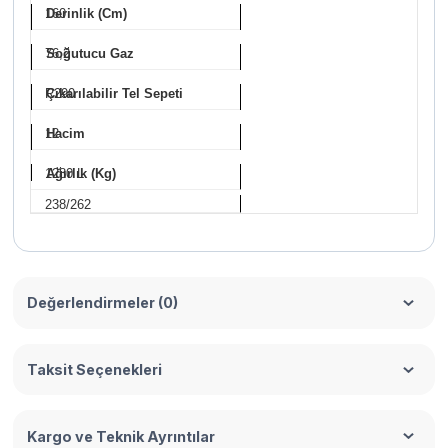
160
Derinlik (Cm)
76,2
Soğutucu Gaz
R290
Çıkarılabilir Tel Sepeti
12
Hacim
1280 L
Ağırlık (Kg)
238/262
Değerlendirmeler (0)
Taksit Seçenekleri
Kargo ve Teknik Ayrıntılar