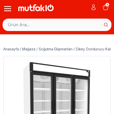
Skip
0
to
content
Anasayfa
/
Mağaza
/
Soğutma Ekipmanları
/
Dikey Dondurucu Kabin