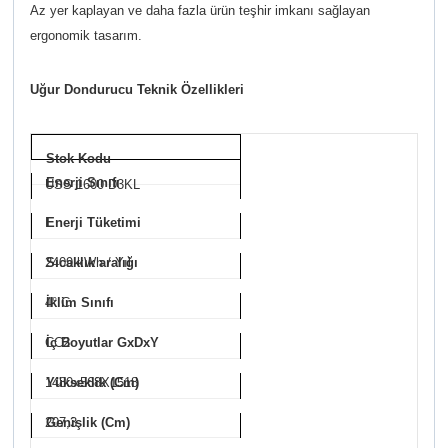
Az yer kaplayan ve daha fazla ürün teşhir imkanı sağlayan
ergonomik tasarım.
Uğur Dondurucu Teknik Özellikleri
Stok Kodu
Enerji Sınıfı
USS 1600 D3KL
E
Enerji Tüketimi
2409 kWh / Yıl
Sıcaklık aralığı
4° C
İklim Sınıfı
CC2
İç Boyutlar GxDxY
1480x568X1518
Yükseklik (Cm)
207,3
Genişlik (Cm)