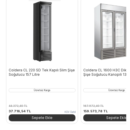
Coldera CL 220 SD Tek Kapılı Slim Şişe
Coldera CL 1600 H3C Dik Ti
Soğutucu 157 Litre
Şişe Soğutucu Kanopili 132
Ücretsiz Kargo
Ücretsiz Kargo
44.372,40
TL
167.972,40
TL
Orijinal
Şu
Orijinal
Şu
37.716,54
TL
159.573,78
TL
KDV Dahil
fiyat:
andaki
fiyat:
andaki
Sepete Ekle
Sepete Ekle
44.372,40 TL.
fiyat:
167.972,40 TL.
fiyat:
37.716,54 TL.
159.573,78 TL