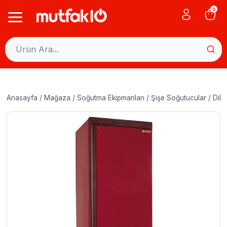
Skip
0
to
content
Anasayfa
/
Mağaza
/
Soğutma Ekipmanları
/
Şişe Soğutucular
/
Dike