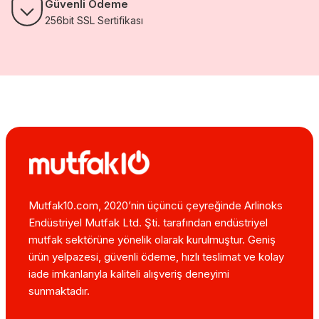
Güvenli Ödeme
256bit SSL Sertifikası
Mutfak10.com, 2020’nin üçüncü çeyreğinde Arlinoks
Endüstriyel Mutfak Ltd. Şti. tarafından endüstriyel
mutfak sektörüne yönelik olarak kurulmuştur. Geniş
ürün yelpazesi, güvenli ödeme, hızlı teslimat ve kolay
iade imkanlarıyla kaliteli alışveriş deneyimi
sunmaktadır.