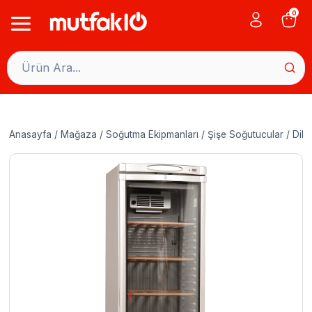
Skip
0
to
content
Anasayfa
/
Mağaza
/
Soğutma Ekipmanları
/
Şişe Soğutucular
/
Dike