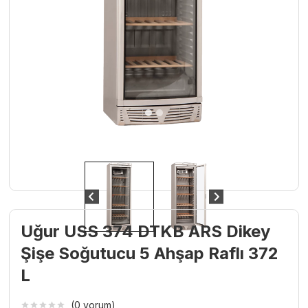
Uğur USS 374 DTKB ARS Dikey
Şişe Soğutucu 5 Ahşap Raflı 372
L
(0 yorum)