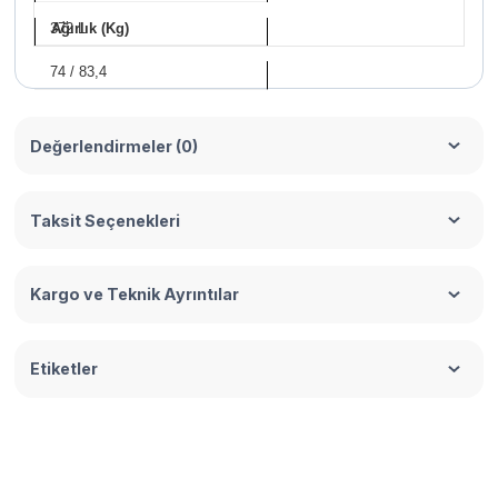
372 L
Ağırlık (Kg)
74 / 83,4
Değerlendirmeler (0)
Taksit Seçenekleri
Kargo ve Teknik Ayrıntılar
Etiketler