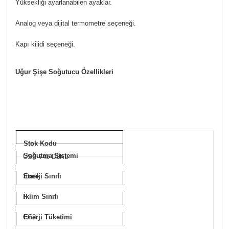
Yüksekliği ayarlanabilen ayaklar.
Analog veya dijital termometre seçeneği.
Kapı kilidi seçeneği.
Uğur Şişe Soğutucu Özellikleri
Stok Kodu
Soğutma Sistemi
USS 748 D2KL
Statik
Enerji Sınıfı
F
İklim Sınıfı
CC2
Enerji Tüketimi