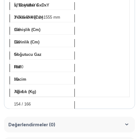
1752 kWh/Yıl
İç Boyutlar GxDxY
2×505 2×462 2×1555 mm
Yükseklik (Cm)
198
Genişlik (Cm)
120
Derinlik (Cm)
64
Soğutucu Gaz
R600
Raf
10
Hacim
716 L
Ağırlık (Kg)
154 / 166
Değerlendirmeler (0)