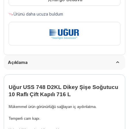
Soğutucu
10
Ürünü daha ucuza buldum
Raflı
Çift
Kapılı
716
L
adet
Açıklama
Uğur USS 748 D2KL Dikey Şişe Soğutucu
10 Raflı Çift Kapılı 716 L
Mükemmel ürün görünürlüğü sağlayan iç aydınlatma.
Temperli cam kapı.