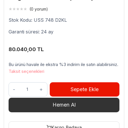
(0 yorum)
Stok Kodu: USS 748 D2KL
Garanti süresi: 24 ay
80.040,00
TL
Bu ürünü havale ile ekstra %3 indirim ile satın alabilirsiniz.
Taksit seçenekleri
Uğur
Sepete Ekle
USS
748
Hemen Al
D2KL
Dikey
Şişe
Kargo Bedava