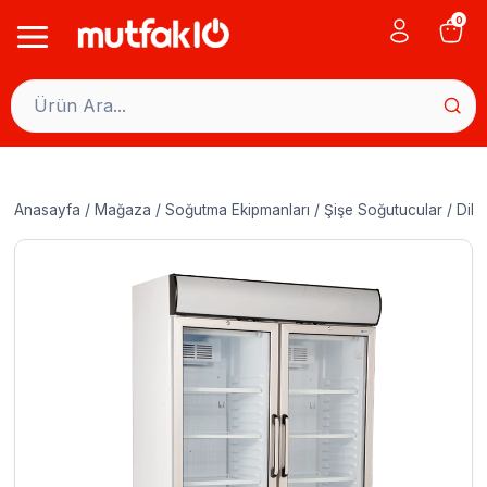
Skip
0
to
content
Anasayfa
/
Mağaza
/
Soğutma Ekipmanları
/
Şişe Soğutucular
/
Dike