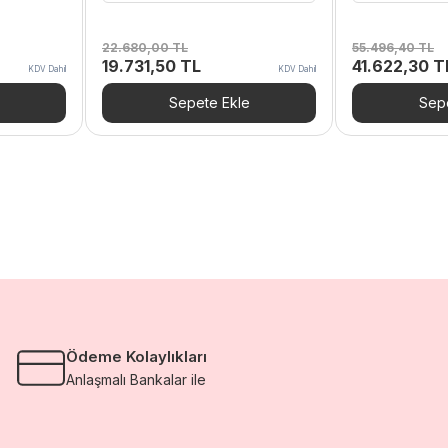
22.680,00
TL
55.496,40
TL
Orijinal
Şu
Orijinal
19.731,50
TL
41.622,30
T
KDV Dahil
KDV Dahil
i
fiyat:
andaki
fiyat:
22.680,00 TL.
fiyat:
55.496,40 T
Sepete Ekle
Sepe
3,44 TL.
19.731,50 TL.
Ödeme Kolaylıkları
Anlaşmalı Bankalar ile