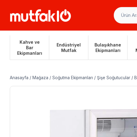
Skip
to
content
Kahve ve
Endüstriyel
Bulaşıkhane
Bar
Mutfak
Ekipmanları
Ekipmanları
Anasayfa
/
Mağaza
/
Soğutma Ekipmanları
/
Şişe Soğutucular
/
B