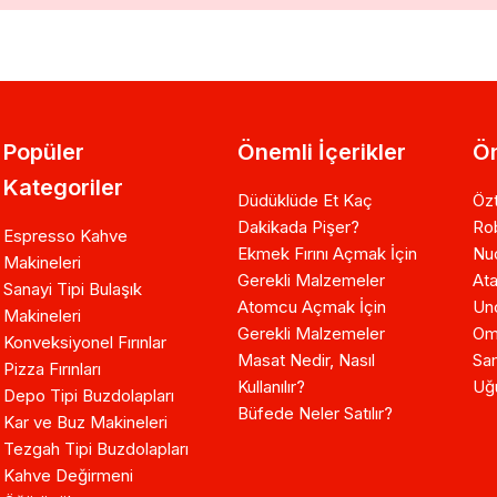
Popüler
Önemli İçerikler
Ön
Kategoriler
Düdüklüde Et Kaç
Özt
Dakikada Pişer?
Ro
Espresso Kahve
Ekmek Fırını Açmak İçin
Nuo
Makineleri
Gerekli Malzemeler
Ata
Sanayi Tipi Bulaşık
Atomcu Açmak İçin
Un
Makineleri
Gerekli Malzemeler
Om
Konveksiyonel Fırınlar
Masat Nedir, Nasıl
Sam
Pizza Fırınları
Kullanılır?
Uğ
Depo Tipi Buzdolapları
Büfede Neler Satılır?
Kar ve Buz Makineleri
Tezgah Tipi Buzdolapları
Kahve Değirmeni