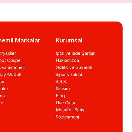
emli Markalar
Kurumsal
iryakiler
İptal ve İade Şartları
bot Coupe
Hakkımızda
va Simonelli
Gizlilik ve Güvenlik
lay Mutfak
Sipariş Takibi
ox
S.S.S.
ake
İletişim
ixir
Blog
ur
Üye Girişi
Mesafeli Satış
Sözleşmesi