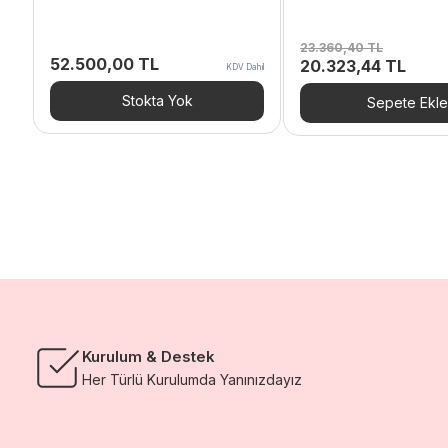
23.360,40
TL
52.500,00
TL
Orijinal
Şu
20.323,44
TL
KDV Dahil
fiyat:
andak
23.360,40 TL.
fiyat:
Stokta Yok
Sepete Ekle
20.32
Kurulum & Destek
Her Türlü Kurulumda Yanınızdayız