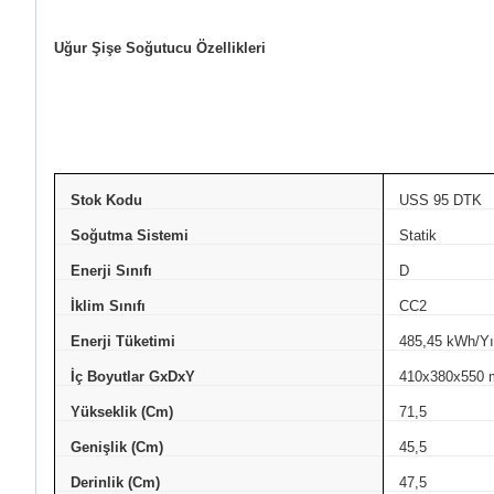
Uğur Şişe Soğutucu Özellikleri
Stok Kodu
USS 95 DTK
Soğutma Sistemi
Statik
Enerji Sınıfı
D
İklim Sınıfı
CC2
Enerji Tüketimi
485,45 kWh/Yı
İç Boyutlar GxDxY
410x380x550
Yükseklik (Cm)
71,5
Genişlik (Cm)
45,5
Derinlik (Cm)
47,5