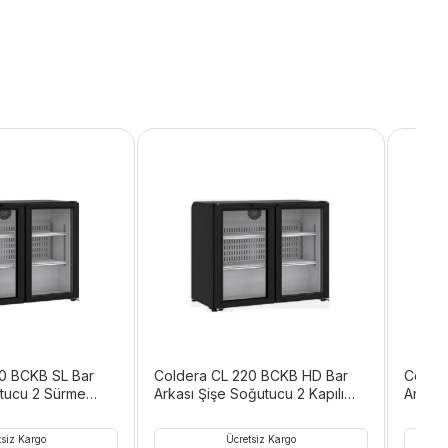
0 BCKB SL Bar
Coldera CL 220 BCKB HD Bar
Colde
utucu 2 Sürme
Arkası Şişe Soğutucu 2 Kapılı
Arkası
150 L
324 L
tsiz Kargo
Ücretsiz Kargo