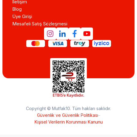
İletişim
Blog
Üye Girişi
Mesafeli Satış Sözleşmesi
Copyright © Mutfak10. Tüm hakları saklıdır.
Güvenlik ve Güvenlik Politikası
–
Kişisel Verilerin Korunması Kanunu