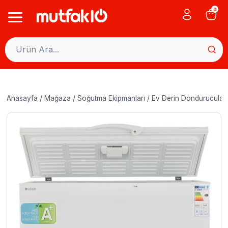
Skip
0
to
content
Anasayfa
/
Mağaza
/
Soğutma Ekipmanları
/
Ev Derin Dondurucular