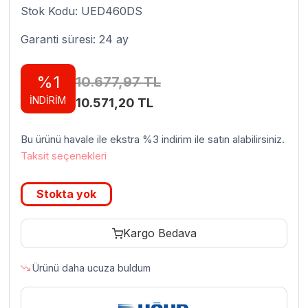
Stok Kodu: UED460DS
Garanti süresi: 24 ay
%1
10.677,97
TL
İNDİRİM
Orijinal
Şu
10.571,20
TL
fiyat:
andaki
Bu ürünü havale ile ekstra %3 indirim ile satın alabilirsiniz.
10.677,97 TL.
fiyat:
Taksit seçenekleri
10.571,20 TL.
Stokta yok
Kargo Bedava
Ürünü daha ucuza buldum