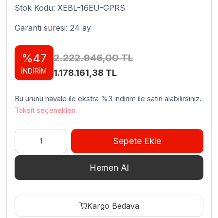
Stok Kodu: XEBL-16EU-GPRS
Garanti süresi: 24 ay
%47
2.222.946,00
TL
İNDİRİM
Orijinal
Şu
1.178.161,38
TL
fiyat:
andaki
Bu ürünü havale ile ekstra %3 indirim ile satın alabilirsiniz.
2.222.946,00 TL.
fiyat:
Taksit seçenekleri
1.178.161,38 TL.
Unox
Sepete Ekle
Bakertop
Plus
Hemen Al
Combi
Patiseri
Fırın
Kargo Bedava
Dijital