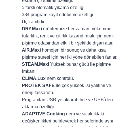
ekrana çizebilme özelliği.
·
5 farklı otomatik yıkama özelliği.
·
384 program kayıt edebilme özelliği.
·
Üç camlıdır.
·
DRY.Maxi
ürünlerinize her zaman mükemmel
tutarlılık, renk ve çıtırlık kazandırmak için nemi
pişirme odasından etkili bir şekilde dışarı atar.
·
AIR.Maxi
homojen bir sonuç ve daha kısa
pişirme süresi için her iki yöne dönebilen fanlar.
·
STEAM.Maxi
Yüksek buhar gücü ile pişirme
imkanı.
·
CLIMA.Lux
nem kontrolü.
·
PROTEK SAFE
ile çok yüksek ısı yalıtımı ve
enerji tassarufu.
·
Programları USB´ye aktarabilme ve USB´den
aktarma özelliği
·
ADAPTIVE.Cooking
nem ve sıcaklıktaki
değişkenlikleri belirleyerek her seferinde aynı