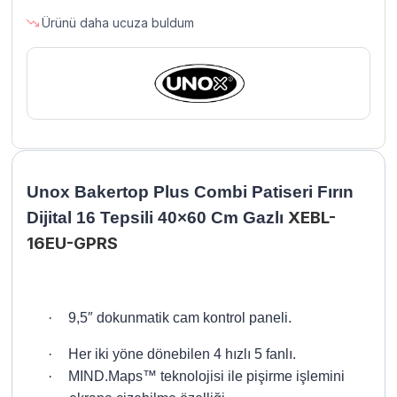
16
Ürünü daha ucuza buldum
Tepsili
40×60
Cm
Gazlı
XEBL-
16EU-
GPRS
adet
Unox Bakertop Plus Combi Patiseri Fırın
XEBL-
Dijital 16 Tepsili 40×60 Cm Gazlı
16EU-GPRS
·
9,5″ dokunmatik cam kontrol paneli.
·
Her iki yöne dönebilen 4 hızlı 5 fanlı.
·
MIND.Maps­™ teknolojisi ile pişirme işlemini