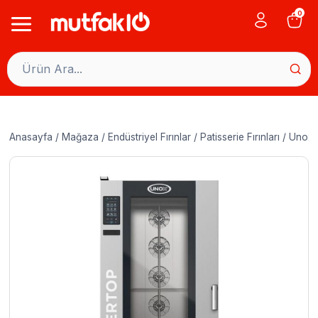
Skip
0
to
content
Anasayfa
/
Mağaza
/
Endüstriyel Fırınlar
/
Patisserie Fırınları
/
Unox B