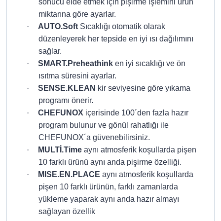
sonucu elde etmek için pişirme işlemini ürün
miktarına göre ayarlar.
·
AUTO.Soft
Sıcaklığı otomatik olarak
düzenleyerek her tepside en iyi ısı dağılımını
sağlar.
·
SMART.Preheathink
en iyi sıcaklığı ve ön
ısıtma süresini ayarlar.
·
SENSE.KLEAN
kir seviyesine göre yıkama
programı önerir.
·
CHEFUNOX
içerisinde 100´den fazla hazır
program bulunur ve gönül rahatlığı ile
CHEFUNOX´a güvenebilirsiniz.
·
MULTİ.Time
aynı atmosferik koşullarda pişen
10 farklı ürünü aynı anda pişirme özelliği.
·
MISE.EN.PLACE
aynı atmosferik koşullarda
pişen 10 farklı ürünün, farklı zamanlarda
yükleme yaparak aynı anda hazır almayı
sağlayan özellik