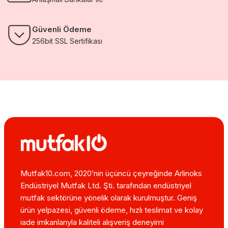
Güvenli Ödeme
256bit SSL Sertifikası
Mutfak10.com, 2020’nin üçüncü çeyreğinde Arlinoks
Endüstriyel Mutfak Ltd. Şti. tarafından endüstriyel
mutfak sektörüne yönelik olarak kurulmuştur. Geniş
ürün yelpazesi, güvenli ödeme, hızlı teslimat ve kolay
iade imkanlarıyla kaliteli alışveriş deneyimi