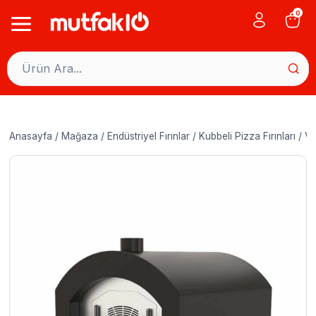
Skip
0
to
content
Anasayfa
/
Mağaza
/
Endüstriyel Fırınlar
/
Kubbeli Pizza Fırınları
/
Ve