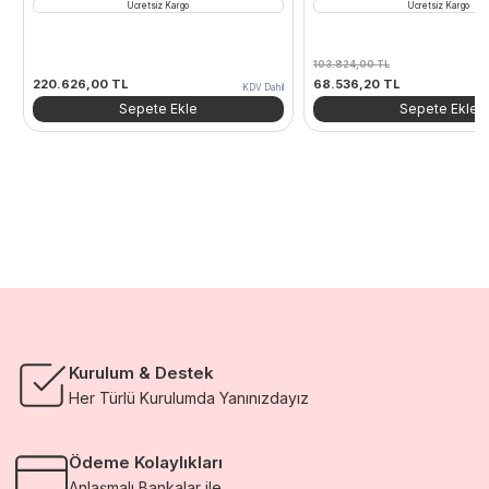
Ücretsiz Kargo
Ücretsiz Kargo
103.824,00
TL
Orijinal
Şu
220.626,00
TL
68.536,20
TL
KDV Dahil
fiyat:
andaki
Sepete Ekle
Sepete Ekle
103.824,00 TL.
fiyat:
68.536,20 TL.
Kurulum & Destek
Her Türlü Kurulumda Yanınızdayız
Ödeme Kolaylıkları
Anlaşmalı Bankalar ile