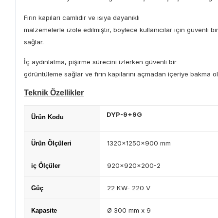
Fırın kapıları camlıdır ve ısıya dayanıklı
malzemelerle izole edilmiştir, böylece kullanıcılar için güvenli bi
sağlar.
İç aydınlatma, pişirme sürecini izlerken güvenli bir
görüntüleme sağlar ve fırın kapılarını açmadan içeriye bakma o
Teknik Özellikler
DYP-9+9G
Ürün Kodu
1320x1250x900 mm
Ürün Ölçüleri
920x920x200-2
iç Ölçüler
22 KW- 220 V
Güç
Ø 300 mm x 9
Kapasite