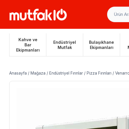
Skip
to
content
Kahve ve
Endüstriyel
Bulaşıkhane
Bar
Mutfak
Ekipmanları
Ekipmanları
Anasayfa
/
Mağaza
/
Endüstriyel Fırınlar
/
Pizza Fırınları
/
Venarr