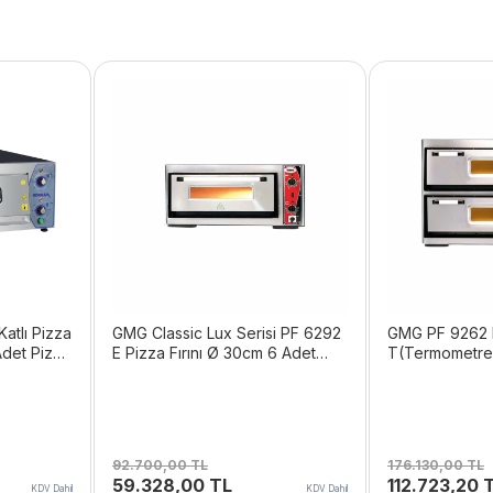
atlı Pizza
GMG Classic Lux Serisi PF 6292
GMG PF 9262 
Adet Pizza
E Pizza Fırını Ø 30cm 6 Adet
T(Termometreli
Tepsi Kapasiteli
30cm 6+6 Adet
92.700,00
TL
176.130,00
TL
Orijinal
Şu
Orijinal
59.328,00
TL
112.723,20
KDV Dahil
KDV Dahil