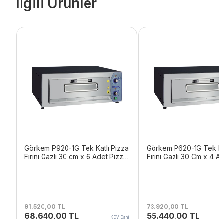
İlgili Ürünler
Görkem P920-1G Tek Katlı Pizza
Görkem P620-1G Tek K
Fırını Gazlı 30 cm x 6 Adet Pizza
Fırını Gazlı 30 Cm x 4 
Kapasiteli
Kapasiteli
91.520,00
TL
73.920,00
TL
Orijinal
Şu
Orijinal
Şu
68.640,00
TL
55.440,00
TL
KDV Dahil