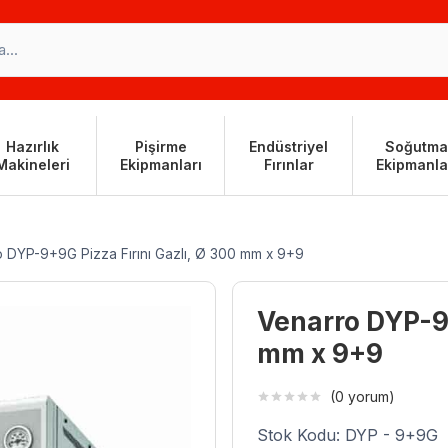
Hazırlık
Pişirme
Endüstriyel
Soğutma
Makineleri
Ekipmanları
Fırınlar
Ekipmanla
o DYP-9+9G Pizza Fırını Gazlı, Ø 300 mm x 9+9
Venarro DYP-9+
mm x 9+9
(0 yorum)
Stok Kodu: DYP - 9+9G