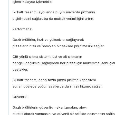
işlemi kolayca izlenebilir.
İki katlı tasarım, aynı anda büyük miktarda pizzanın
pişirilmesini sağlar, bu da mutfak verimliliğini artırır.
Performans:
Gazlı brülörler, hızlı ve yüksek ısı sağlayarak
pizzaların hızlı ve homojen bir şekilde pişirilmesini sağlar.
Çift yönlü ısıtma sistemi, üst ve alt ısıtmanın
dengeli dağılımını sağlayarak her pizza için mükemmel sonuçlar
destekler.
İki katlı tasarım, daha fazla pizza pişirme kapasitesi
sunar, böylece yoğun saatlerde dahi hızlı hizmet sağlar.
Güvenlik:
Gazlı brülörlerin güvenlik mekanizmaları, alevin
sürekli olarak yanmasını ve güvenli bir şekilde çalışmasını sağlar