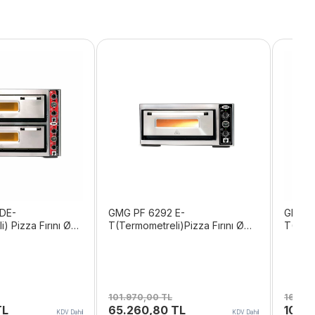
DE-
GMG PF 6292 E-
GMG PF
) Pizza Fırını Ø
T(Termometreli)Pizza Fırını Ø
T(Termo
 Tepsi Kapasiteli
30cm 6 Adet Tepsi Kapasiteli
30cm 6
101.970,00
TL
166.2
Şu
Orijinal
Şu
Orijina
TL
65.260,80
TL
106.
KDV Dahil
KDV Dahil