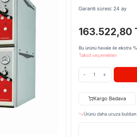
Garanti süresi: 24 ay
163.522,80
Bu ürünü havale ile ekstra %3 
Taksit seçenekleri
Venarro
DYP-
9+9G
Pizza
Kargo Bedava
Fırını
Gazlı,
Ürünü daha ucuza buldum
Ø
300
mm