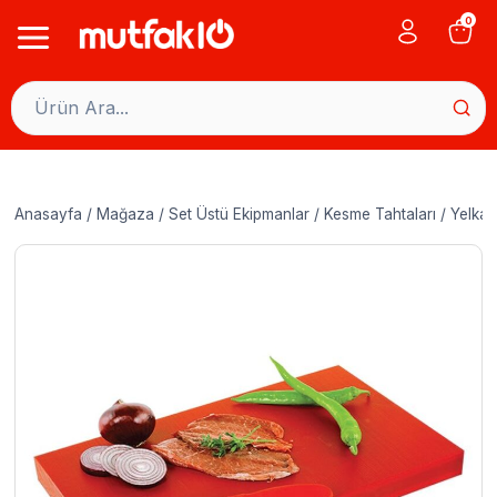
Skip
0
to
content
Anasayfa
/
Mağaza
/
Set Üstü Ekipmanlar
/
Kesme Tahtaları
/
Yelkar