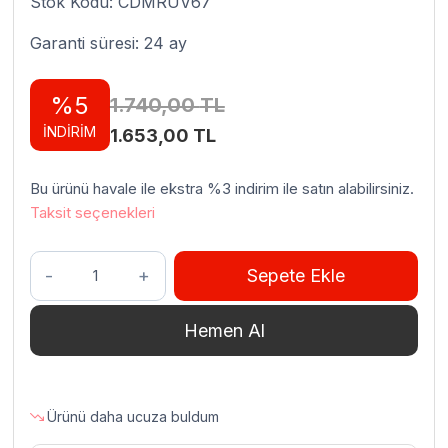
Stok Kodu: CDMRUV67
Garanti süresi: 24 ay
%5
1.740,00
TL
İNDİRİM
Orijinal
Şu
1.653,00
TL
fiyat:
andaki
Bu ürünü havale ile ekstra %3 indirim ile satın alabilirsiniz.
1.740,00 TL.
fiyat:
Taksit seçenekleri
1.653,00 TL.
Yelkar
Sepete Ekle
Plastik
Polietilen
Hemen Al
Doğrama
Levhası,
60x40x4
cm
Ürünü daha ucuza buldum
(Kırmızı)