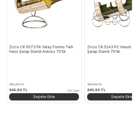
Zicco CK 5073 PA Yatay Formlu Telli
Zicco CK 5243 PC Hasırlı Te
Hasır Şarap Standı Askısız 70’lik
Şarap Standı 70’lik
383,62
TL
383,62
TL
Orijinal
Şu
Orijinal
Şu
345,60
TL
345,60
TL
KDV Dahil
fiyat:
andaki
fiyat:
andaki
Sepete Ekle
Sepete Ekle
383,62 TL.
fiyat:
383,62 TL.
fiyat:
345,60 TL.
345,60 TL.