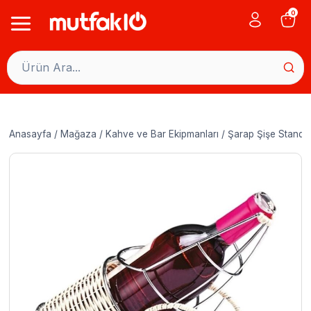
Skip
0
to
content
Anasayfa
/
Mağaza
/
Kahve ve Bar Ekipmanları
/
Şarap Şişe Standla