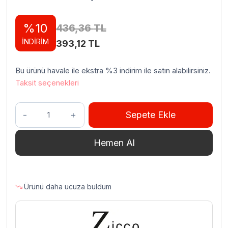
%10
436,36
TL
İNDİRİM
Orijinal
Şu
393,12
TL
fiyat:
andaki
Bu ürünü havale ile ekstra %3 indirim ile satın alabilirsiniz.
436,36 TL.
fiyat:
Taksit seçenekleri
393,12 TL.
Zicco
Sepete Ekle
BA-
8381
Hemen Al
Telli
Hasır
Şarap
Standı
Ürünü daha ucuza buldum
Tekerlek
Dizaynlı
70'lik