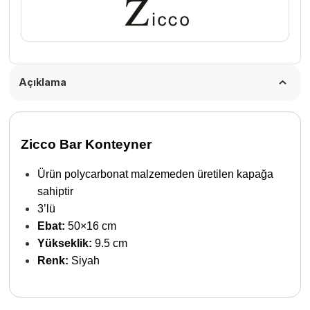
cm
Siyah
adet
Açıklama
Zicco Bar Konteyner
Ürün polycarbonat malzemeden üretilen kapağa
sahiptir
3’lü
Ebat:
50×16 cm
Yükseklik:
9.5 cm
Renk:
Siyah