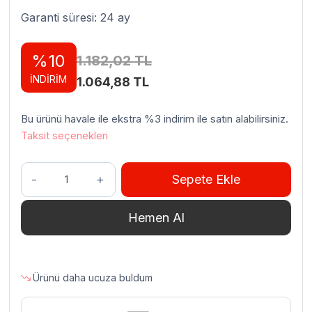
Garanti süresi: 24 ay
%10
1.182,02
TL
İNDİRİM
Orijinal
Şu
1.064,88
TL
fiyat:
andaki
Bu ürünü havale ile ekstra %3 indirim ile satın alabilirsiniz.
1.182,02 TL.
fiyat:
Taksit seçenekleri
1.064,88 TL.
Zicco
Sepete Ekle
ZCP-
303
Hemen Al
Kapaklı
Polikarbon
Bar
Konteyner
Ürünü daha ucuza buldum
3'lü
50x16x9.5