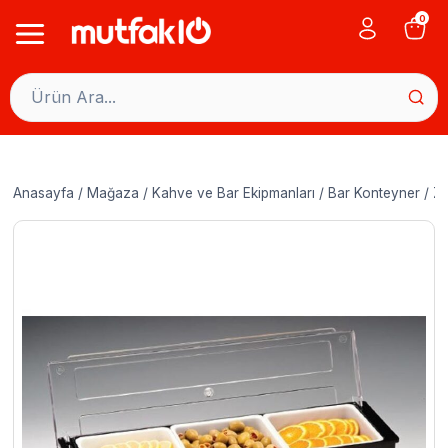
Skip
0
to
content
Anasayfa
/
Mağaza
/
Kahve ve Bar Ekipmanları
/
Bar Konteyner
/
Zi