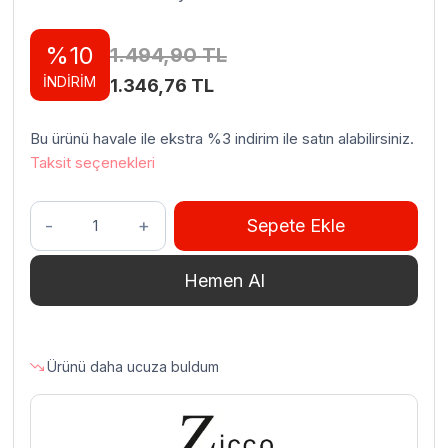
%10
1.494,90
TL
İNDİRİM
Orijinal
Şu
1.346,76
TL
fiyat:
andaki
Bu ürünü havale ile ekstra %3 indirim ile satın alabilirsiniz.
1.494,90 TL.
fiyat:
Taksit seçenekleri
1.346,76 TL.
Zicco
Sepete Ekle
ZCP-
847
Hemen Al
Akrilik
Karton
Bardak
Standı
Ürünü daha ucuza buldum
38.5x8x42
cm
adet