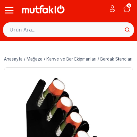
Skip
0
to
content
Anasayfa
/
Mağaza
/
Kahve ve Bar Ekipmanları
/
Bardak Standları
/