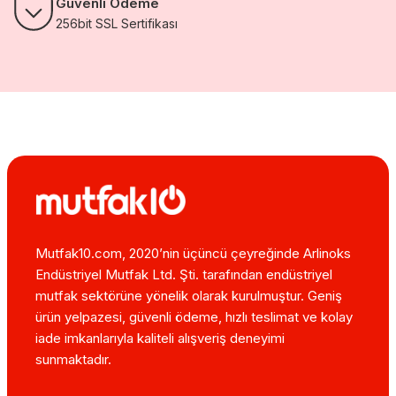
Güvenli Ödeme
256bit SSL Sertifikası
Mutfak10.com, 2020’nin üçüncü çeyreğinde Arlinoks
Endüstriyel Mutfak Ltd. Şti. tarafından endüstriyel
mutfak sektörüne yönelik olarak kurulmuştur. Geniş
ürün yelpazesi, güvenli ödeme, hızlı teslimat ve kolay
iade imkanlarıyla kaliteli alışveriş deneyimi
sunmaktadır.