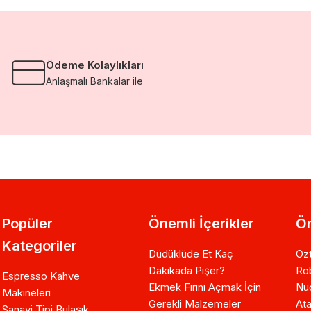
Ödeme Kolaylıkları
Anlaşmalı Bankalar ile
Popüler
Önemli İçerikler
Ön
Kategoriler
Düdüklüde Et Kaç
Özt
Dakikada Pişer?
Ro
Espresso Kahve
Ekmek Fırını Açmak İçin
Nuo
Makineleri
Gerekli Malzemeler
Ata
Sanayi Tipi Bulaşık