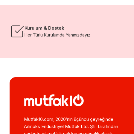
Kurulum & Destek
Her Türlü Kurulumda Yanınızdayız
Mutfak10.com, 2020’nin üçüncü çeyreğinde
Arlinoks Endüstriyel Mutfak Ltd. Şti. tarafından
endüstriyel mutfak sektörüne yönelik olarak