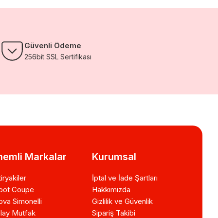
Güvenli Ödeme
256bit SSL Sertifikası
emli Markalar
Kurumsal
iryakiler
İptal ve İade Şartları
bot Coupe
Hakkımızda
va Simonelli
Gizlilik ve Güvenlik
lay Mutfak
Sipariş Takibi