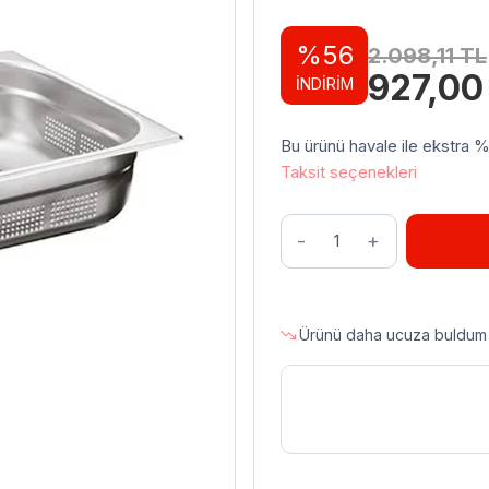
%56
2.098,11
TL
Orijinal
927,0
İNDİRİM
fiyat:
2.098,1
Bu ürünü havale ile ekstra %3 
Taksit seçenekleri
Öztiryakiler
Gastronorm
Küvet,
Delikli,
Standart,
Ürünü daha ucuza buldum
GNP
1/1-
65,
32,5x53x6.5
cm