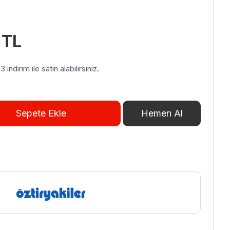
Şu
0
TL
andaki
1 TL.
fiyat:
indirim ile satın alabilirsiniz.
927,00 TL.
Sepete Ekle
Hemen Al