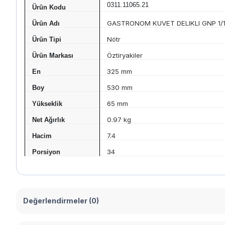
0311.11065.21
Ürün Kodu
GASTRONOM KUVET DELIKLI GNP 1/
Ürün Adı
Nötr
Ürün Tipi
Öztiryakiler
Ürün Markası
325 mm
En
530 mm
Boy
65 mm
Yükseklik
0.97 kg
Net Ağırlık
7.4
Hacim
34
Porsiyon
Değerlendirmeler (0)