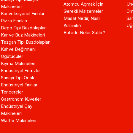
Atomcu Açmak İçin
Un
Makineleri
Gerekli Malzemeler
Om
Konveksiyonel Fırınlar
Masat Nedir, Nasıl
Sam
Pizza Fırınları
Kullanılır?
Uğ
Depo Tipi Buzdolapları
Büfede Neler Satılır?
Kar ve Buz Makineleri
Tezgah Tipi Buzdolapları
Kahve Değirmeni
Öğütücüler
Kıyma Makineleri
Endüstriyel Fritözler
Sanayi Tipi Ocak
Endüstriyel Fırınlar
Tencereler
Gastronom Küvetler
Endüstriyel Çay
Makineleri
Waffle Makineleri