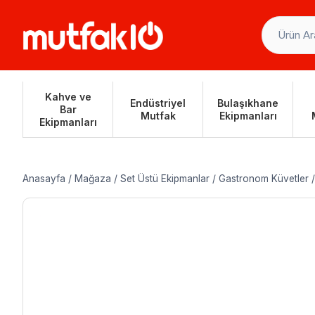
Skip
to
content
Kahve ve
Endüstriyel
Bulaşıkhane
Bar
Mutfak
Ekipmanları
Ekipmanları
Anasayfa
/
Mağaza
/
Set Üstü Ekipmanlar
/
Gastronom Küvetler
/