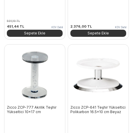
501,10
TL
Orijinal
Şu
451,44
TL
2.376,00
TL
KDV Dahil
KDV Dahil
fiyat:
andaki
Sepete Ekle
Sepete Ekle
501,10 TL.
fiyat:
451,44 TL.
Zicco ZCP-777 Akrilik Teşhir
Zicco ZCP-641 Teşhir Yükseltici
Yükseltici 10×17 cm
Polikarbon 16.5×10 cm Beyaz