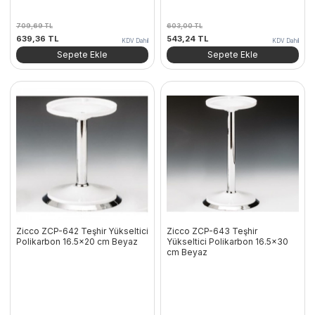
709,69
TL
603,00
TL
Orijinal
Şu
Orijinal
Şu
639,36
TL
543,24
TL
KDV Dahil
KDV Dahil
fiyat:
andaki
fiyat:
andaki
Sepete Ekle
Sepete Ekle
709,69 TL.
fiyat:
603,00 TL.
fiyat:
639,36 TL.
543,24 TL.
Zicco ZCP-642 Teşhir Yükseltici
Zicco ZCP-643 Teşhir
Polikarbon 16.5×20 cm Beyaz
Yükseltici Polikarbon 16.5×30
cm Beyaz