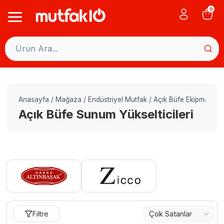
Skip
0
to
content
Anasayfa
/
Mağaza
/
Endüstriyel Mutfak
/
Açık Büfe Ekipmanları
Açık Büfe Sunum Yükselticileri
Filtre