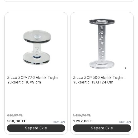
Zicco ZCP-776 Akrilik Teşhir
Zicco ZCP 500 Akrilik Teşhir
Yükseltici 10×9 cm
Yükseltici 13XH:24 Cm
630,57
TL
1.439,76
TL
Orijinal
Şu
Orijinal
Şu
568,08
TL
1.297,08
TL
KDV Dahil
KDV Dahil
fiyat:
andaki
fiyat:
andaki
Sepete Ekle
Sepete Ekle
630,57 TL.
fiyat:
1.439,76 TL.
fiyat:
568,08 TL.
1.297,08 TL.