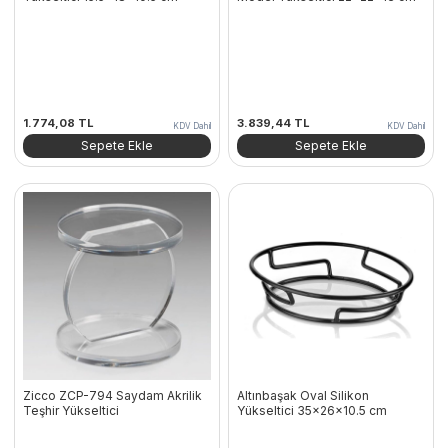
1.774,08
TL
3.839,44
TL
KDV Dahil
KDV Dahil
Sepete Ekle
Sepete Ekle
Zicco ZCP-794 Saydam Akrilik
Altınbaşak Oval Silikon
Teşhir Yükseltici
Yükseltici 35x26x10.5 cm